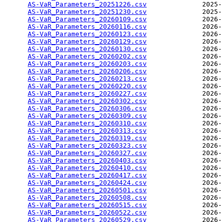
AS-VaR_Parameters_20251226.csv
              2025-
AS-VaR_Parameters_20251230.csv
              2025-
AS-VaR_Parameters_20260109.csv
              2026-
AS-VaR_Parameters_20260116.csv
              2026-
AS-VaR_Parameters_20260123.csv
              2026-
AS-VaR_Parameters_20260129.csv
              2026-
AS-VaR_Parameters_20260130.csv
              2026-
AS-VaR_Parameters_20260202.csv
              2026-
AS-VaR_Parameters_20260203.csv
              2026-
AS-VaR_Parameters_20260206.csv
              2026-
AS-VaR_Parameters_20260213.csv
              2026-
AS-VaR_Parameters_20260220.csv
              2026-
AS-VaR_Parameters_20260227.csv
              2026-
AS-VaR_Parameters_20260302.csv
              2026-
AS-VaR_Parameters_20260306.csv
              2026-
AS-VaR_Parameters_20260309.csv
              2026-
AS-VaR_Parameters_20260310.csv
              2026-
AS-VaR_Parameters_20260313.csv
              2026-
AS-VaR_Parameters_20260319.csv
              2026-
AS-VaR_Parameters_20260323.csv
              2026-
AS-VaR_Parameters_20260327.csv
              2026-
AS-VaR_Parameters_20260403.csv
              2026-
AS-VaR_Parameters_20260410.csv
              2026-
AS-VaR_Parameters_20260417.csv
              2026-
AS-VaR_Parameters_20260424.csv
              2026-
AS-VaR_Parameters_20260501.csv
              2026-
AS-VaR_Parameters_20260508.csv
              2026-
AS-VaR_Parameters_20260515.csv
              2026-
AS-VaR_Parameters_20260522.csv
              2026-
AS-VaR_Parameters_20260529.csv
              2026-