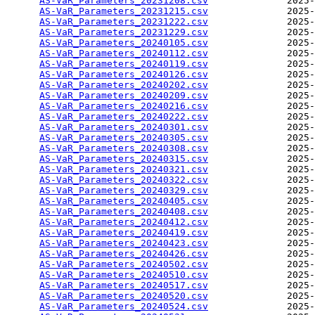
AS-VaR_Parameters_20231208.csv
              2025-
AS-VaR_Parameters_20231215.csv
              2025-
AS-VaR_Parameters_20231222.csv
              2025-
AS-VaR_Parameters_20231229.csv
              2025-
AS-VaR_Parameters_20240105.csv
              2025-
AS-VaR_Parameters_20240112.csv
              2025-
AS-VaR_Parameters_20240119.csv
              2025-
AS-VaR_Parameters_20240126.csv
              2025-
AS-VaR_Parameters_20240202.csv
              2025-
AS-VaR_Parameters_20240209.csv
              2025-
AS-VaR_Parameters_20240216.csv
              2025-
AS-VaR_Parameters_20240222.csv
              2025-
AS-VaR_Parameters_20240301.csv
              2025-
AS-VaR_Parameters_20240305.csv
              2025-
AS-VaR_Parameters_20240308.csv
              2025-
AS-VaR_Parameters_20240315.csv
              2025-
AS-VaR_Parameters_20240321.csv
              2025-
AS-VaR_Parameters_20240322.csv
              2025-
AS-VaR_Parameters_20240329.csv
              2025-
AS-VaR_Parameters_20240405.csv
              2025-
AS-VaR_Parameters_20240408.csv
              2025-
AS-VaR_Parameters_20240412.csv
              2025-
AS-VaR_Parameters_20240419.csv
              2025-
AS-VaR_Parameters_20240423.csv
              2025-
AS-VaR_Parameters_20240426.csv
              2025-
AS-VaR_Parameters_20240502.csv
              2025-
AS-VaR_Parameters_20240510.csv
              2025-
AS-VaR_Parameters_20240517.csv
              2025-
AS-VaR_Parameters_20240520.csv
              2025-
AS-VaR_Parameters_20240524.csv
              2025-