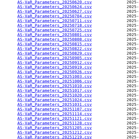
AS-VaR_Parameters_20250620.csv
              2025-
AS-VaR_Parameters_20250624.csv
              2025-
AS-VaR_Parameters_20250627.csv
              2025-
AS-VaR_Parameters_20250704.csv
              2025-
AS-VaR_Parameters_20250711.csv
              2025-
AS-VaR_Parameters_20250718.csv
              2025-
AS-VaR_Parameters_20250725.csv
              2025-
AS-VaR_Parameters_20250801.csv
              2025-
AS-VaR_Parameters_20250808.csv
              2025-
AS-VaR_Parameters_20250815.csv
              2025-
AS-VaR_Parameters_20250822.csv
              2025-
AS-VaR_Parameters_20250829.csv
              2025-
AS-VaR_Parameters_20250905.csv
              2025-
AS-VaR_Parameters_20250912.csv
              2025-
AS-VaR_Parameters_20250919.csv
              2025-
AS-VaR_Parameters_20250926.csv
              2025-
AS-VaR_Parameters_20251003.csv
              2025-
AS-VaR_Parameters_20251006.csv
              2025-
AS-VaR_Parameters_20251010.csv
              2025-
AS-VaR_Parameters_20251017.csv
              2025-
AS-VaR_Parameters_20251020.csv
              2025-
AS-VaR_Parameters_20251024.csv
              2025-
AS-VaR_Parameters_20251031.csv
              2025-
AS-VaR_Parameters_20251107.csv
              2025-
AS-VaR_Parameters_20251114.csv
              2025-
AS-VaR_Parameters_20251121.csv
              2025-
AS-VaR_Parameters_20251128.csv
              2025-
AS-VaR_Parameters_20251205.csv
              2025-
AS-VaR_Parameters_20251212.csv
              2025-
AS-VaR_Parameters_20251219.csv
              2025-