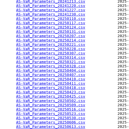
AS-VaR_Parameters_20241213.csv
              2025-
AS-VaR_Parameters_20241220.csv
              2025-
AS-VaR_Parameters_20241227.csv
              2025-
AS-VaR_Parameters_20241230.csv
              2025-
AS-VaR_Parameters_20250110.csv
              2025-
AS-VaR_Parameters_20250117.csv
              2025-
AS-VaR_Parameters_20250124.csv
              2025-
AS-VaR_Parameters_20250131.csv
              2025-
AS-VaR_Parameters_20250207.csv
              2025-
AS-VaR_Parameters_20250214.csv
              2025-
AS-VaR_Parameters_20250221.csv
              2025-
AS-VaR_Parameters_20250228.csv
              2025-
AS-VaR_Parameters_20250307.csv
              2025-
AS-VaR_Parameters_20250314.csv
              2025-
AS-VaR_Parameters_20250321.csv
              2025-
AS-VaR_Parameters_20250328.csv
              2025-
AS-VaR_Parameters_20250404.csv
              2025-
AS-VaR_Parameters_20250407.csv
              2025-
AS-VaR_Parameters_20250410.csv
              2025-
AS-VaR_Parameters_20250411.csv
              2025-
AS-VaR_Parameters_20250418.csv
              2025-
AS-VaR_Parameters_20250423.csv
              2025-
AS-VaR_Parameters_20250425.csv
              2025-
AS-VaR_Parameters_20250502.csv
              2025-
AS-VaR_Parameters_20250509.csv
              2025-
AS-VaR_Parameters_20250516.csv
              2025-
AS-VaR_Parameters_20250523.csv
              2025-
AS-VaR_Parameters_20250530.csv
              2025-
AS-VaR_Parameters_20250606.csv
              2025-
AS-VaR_Parameters_20250613.csv
              2025-