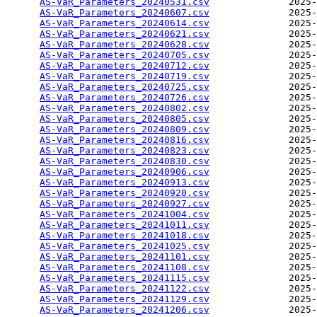
AS-VaR_Parameters_20240531.csv
              2025-
AS-VaR_Parameters_20240607.csv
              2025-
AS-VaR_Parameters_20240614.csv
              2025-
AS-VaR_Parameters_20240621.csv
              2025-
AS-VaR_Parameters_20240628.csv
              2025-
AS-VaR_Parameters_20240705.csv
              2025-
AS-VaR_Parameters_20240712.csv
              2025-
AS-VaR_Parameters_20240719.csv
              2025-
AS-VaR_Parameters_20240725.csv
              2025-
AS-VaR_Parameters_20240726.csv
              2025-
AS-VaR_Parameters_20240802.csv
              2025-
AS-VaR_Parameters_20240805.csv
              2025-
AS-VaR_Parameters_20240809.csv
              2025-
AS-VaR_Parameters_20240816.csv
              2025-
AS-VaR_Parameters_20240823.csv
              2025-
AS-VaR_Parameters_20240830.csv
              2025-
AS-VaR_Parameters_20240906.csv
              2025-
AS-VaR_Parameters_20240913.csv
              2025-
AS-VaR_Parameters_20240920.csv
              2025-
AS-VaR_Parameters_20240927.csv
              2025-
AS-VaR_Parameters_20241004.csv
              2025-
AS-VaR_Parameters_20241011.csv
              2025-
AS-VaR_Parameters_20241018.csv
              2025-
AS-VaR_Parameters_20241025.csv
              2025-
AS-VaR_Parameters_20241101.csv
              2025-
AS-VaR_Parameters_20241108.csv
              2025-
AS-VaR_Parameters_20241115.csv
              2025-
AS-VaR_Parameters_20241122.csv
              2025-
AS-VaR_Parameters_20241129.csv
              2025-
AS-VaR_Parameters_20241206.csv
              2025-