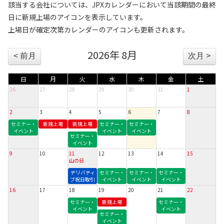
該当する会社については、JPXカレンダーにおいて当該期間の最終
日に新規上場のアイコンを表示しています。
上場日が確定次第カレンダーのアイコンも更新されます。
2026年 8月
< 前月
次月 >
日
月
火
水
木
金
土
26
27
28
29
30
31
1
2
3
4
5
6
7
8
セミナー・
新規上場
新規上場
セミナー・
セミナー・
イベント
イベント
イベント
セミナー・
イベント
9
10
11
12
13
14
15
山の日
デリバティ
セミナー・
セミナー・
セミナー・
ブ祝日取引
イベント
イベント
イベント
16
17
18
19
20
21
22
セミナー・
新規上場
セミナー・
イベント
イベント
セミナー・
イベント