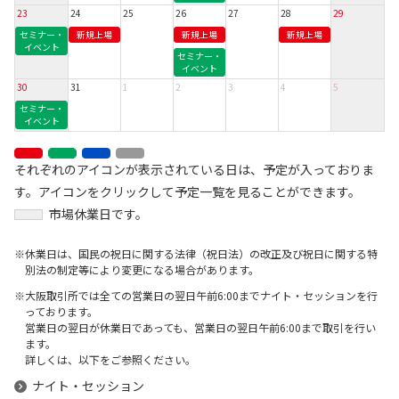
23
24
25
26
27
28
29
セミナー・
新規上場
新規上場
新規上場
イベント
セミナー・
イベント
30
31
1
2
3
4
5
セミナー・
イベント
それぞれのアイコンが表示されている日は、予定が入っておりま
す。アイコンをクリックして予定一覧を見ることができます。
市場休業日です。
休業日は、国民の祝日に関する法律（祝日法）の改正及び祝日に関する特
別法の制定等により変更になる場合があります。
大阪取引所では全ての営業日の翌日午前6:00までナイト・セッションを行
っております。
営業日の翌日が休業日であっても、営業日の翌日午前6:00まで取引を行い
ます。
詳しくは、以下をご参照ください。
ナイト・セッション