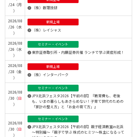
/24（月
（株）数理技研
）
2026/08
新規上場
/26（水
（株）レイシャス
）
2026/08
セミナー・イベント
/26（水
東京証券取引所・内藤証券共催 ランチで学ぶ資産形成！
）
2026/08
新規上場
/28（金
（株）インターパーク
）
セミナー・イベント
2026/08
JPX北浜フェスタ2026【午前の部】『教育費も、老後
/30（
日
も、いまの暮らしもあきらめない！子育て世代のための
）
「家計の整え方」と「お金の育て方」』
セミナー・イベント
2026/08
JPX北浜フェスタ2026【午前の部】親子経済教室in北浜
/30（
日
～特別編～「親子で学ぶ 株式のヒミツ～株主になるって
）