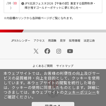
/30（
日
JPX北浜フェスタ2026【午後の部】激変する国際秩序・
輝き増すゴールド～ポケットに夢と安心を～
）
内容欄のリンクから各詳細ページがご覧になれます。
JPXカレンダー
アクセス
用語集
見学
採用情報
法定公告
よくあるご質問
サイトマップ
サイトのご利用上の注意と免責事項
個人情報の取扱い
本ウェブサイトでは、お客様の利便性の向上及びサー
ビスの品質維持・向上を目的として、クッキーを使用
しています。
本ウェブサイトの閲覧を続行した場合
は、クッキーの使用に同意したものとします。詳細に
つきましては、本ウェブサイトの
クッキーポリシー
を
ご確認ください。
© Japan Exchange Group, Inc.