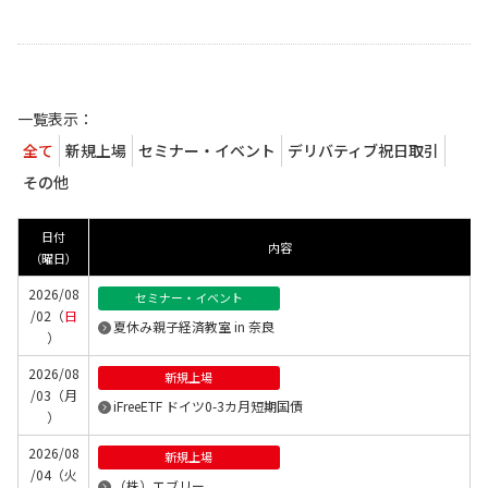
一覧表示：
全て
新規上場
セミナー・イベント
デリバティブ祝日取引
その他
日付
内容
（曜日）
2026/08
セミナー・イベント
/02（
日
夏休み親子経済教室 in 奈良
）
2026/08
新規上場
/03（月
iFreeETF ドイツ0-3カ月短期国債
）
2026/08
新規上場
/04（火
（株）エブリー