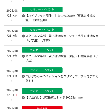
）
セミナー・イベント
2026/08
/19（水
【ハイブリッド開催！】先生のための「夏休み経済教
室」（東京会場）
）
セミナー・イベント
2026/08
/21（金
スクールマネ部！親子経済教室 シェア先生の経済教室
（小学生）（午前）
）
セミナー・イベント
2026/08
/21（金
スクールマネ部！親子経済教室 東証・日銀見学会（小
学生）
）
セミナー・イベント
2026/08
/21（金
かば子ちゃんのミッションをクリアしてガチャをまわそ
う！！
）
2026/08
セミナー・イベント
/23（
日
【学生向け】JPX投資カレッジ2026Summer
）
2026/08
新規上場