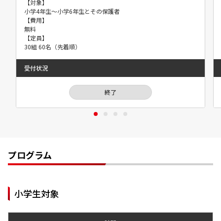
【対象】
小学4年生～小学6年生とその保護者
【費用】
無料
【定員】
30組 60名（先着順）
受付状況
終了
プログラム
小学生対象