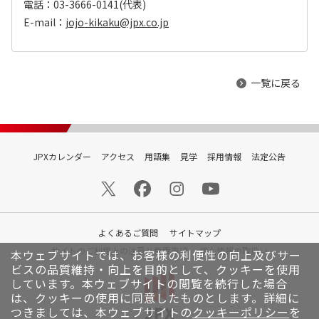
電話：03-3666-0141(代表)
E-mail：
jojo-kikaku@jpx.co.jp
一覧に戻る
JPXカレンダー
アクセス
用語集
見学
採用情報
法定公告
よくあるご質問
サイトマップ
サイトのご利用上の注意と免責事項
個人情報の取扱い
本ウェブサイトでは、お客様の利便性の向上及びサー
ビスの品質維持・向上を目的として、クッキーを使用
しています。
本ウェブサイトの閲覧を続行した場合
は、クッキーの使用に同意したものとします。詳細に
つきましては、本ウェブサイトの
クッキーポリシー
を