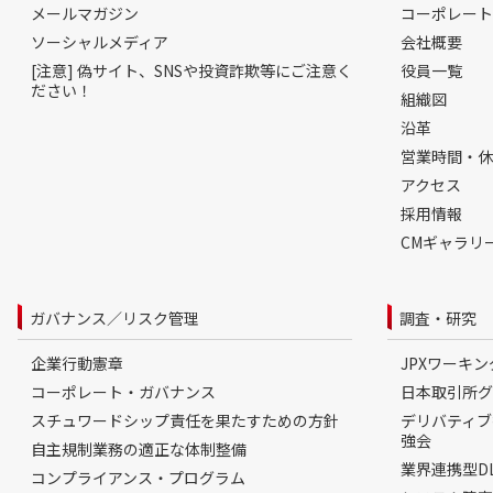
メールマガジン
コーポレート
ソーシャルメディア
会社概要
[注意] 偽サイト、SNSや投資詐欺等にご注意く
役員一覧
ださい！
組織図
沿革
営業時間・休
アクセス
採用情報
CMギャラリ
ガバナンス／リスク管理
調査・研究
企業行動憲章
JPXワーキ
コーポレート・ガバナンス
日本取引所グ
スチュワードシップ責任を果たすための方針
デリバティブ
強会
自主規制業務の適正な体制整備
業界連携型D
コンプライアンス・プログラム