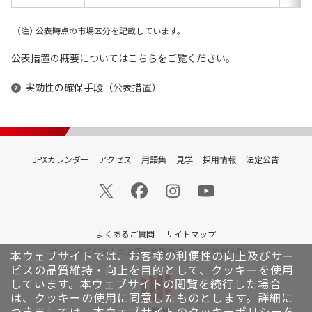
公表時点の市場区分を記載しています。
公表措置の概要についてはこちらをご覧ください。
実効性の確保手段（公表措置）
JPXカレンダー
アクセス
用語集
見学
採用情報
法定公告
よくあるご質問
サイトマップ
サイトのご利用上の注意と免責事項
個人情報の取扱い
本ウェブサイトでは、お客様の利便性の向上及びサー
ビスの品質維持・向上を目的として、クッキーを使用
しています。
本ウェブサイトの閲覧を続行した場合
は、クッキーの使用に同意したものとします。詳細に
つきましては、本ウェブサイトの
クッキーポリシー
を