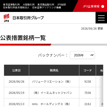
東京証券取引所
大阪取引所
東京商品取引所
JPX総研
JPX企業情報
日本取引所自主規制法人
日本証券クリアリング機構
2026/06/26 更新
公表措置銘柄一覧
バックナンバー：
公表日
銘柄名
コード
市場
2026/06/26
バリュークリエーション（株）
9238
グ
2026/05/19
（株）イーエムネットジャパン
7036
グ
2026/05/13
nms ホールディングス（株）
2162
スタ