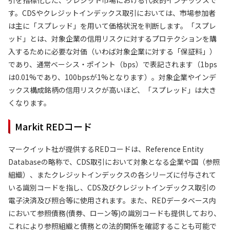
す。CDSやクレジットインデックス取引においては、市場参加者
は主に「スプレッド」を用いて価格状況を判断します。「スプレ
ッド」とは、対象企業の信用リスクに対するプロテクションを購
入するために必要な対価（いわば対象企業に対する「保証料」）
であり、通常ベーシス・ポイント（bps）で表記されます（1bps
は0.01%であり、100bpsが1%となります）。対象企業やインデ
ックス構成銘柄の信用リスクが高いほど、「スプレッド」は大き
くなります。
Markit REDコード
マークイット社が提供するREDコードは、Reference Entity
Databaseの略称で、CDS取引において対象となる企業や国（参照
組織）、またクレジットインデックスの各シリーズに付与されて
いる識別コードを指し、CDS及びクレジットインデックス取引の
電子決済及び照合等に使用されます。また、REDデータベース内
において参照債務(債券、ローン等)の識別コードも提供しており、
これにより参照組織と債務との法的関係を確認することも可能で