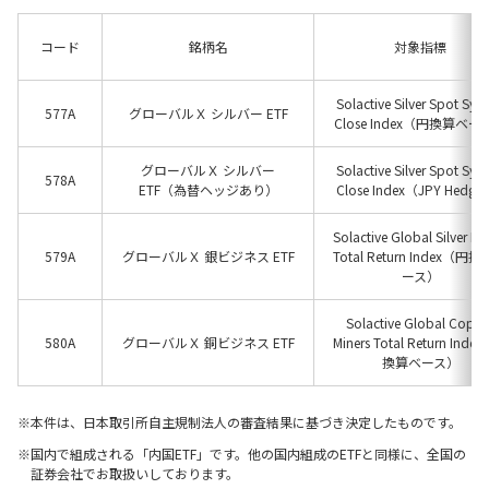
コード
銘柄名
対象指標
Solactive Silver Spot Syd
577A
グローバルＸ シルバー ETF
Close Index（円換算ベー
グローバルＸ シルバー
Solactive Silver Spot Syd
578A
ETF（為替ヘッジあり）
Close Index（JPY Hedg
Solactive Global Silver Mi
579A
グローバルＸ 銀ビジネス ETF
Total Return Index（円
ース）
Solactive Global Coppe
580A
グローバルＸ 銅ビジネス ETF
Miners Total Return Inde
換算ベース）
本件は、日本取引所自主規制法人の審査結果に基づき決定したものです。
国内で組成される「内国ETF」です。他の国内組成のETFと同様に、全国の
証券会社でお取扱いしております。