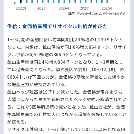
供給：金価格高騰でリサイクル供給が伸びた
1～3月期の金総供給は前年同期比2.1%増の1,230.9トンと
なった。内訳は、鉱山供給が同1.0%増の864.9トン、リサイ
クル供給が同5.0%増の366.0トンとなっている。
鉱山生産量は同2.4%増の884.7トンとなり、1～3月期とし
ては過去最高となった。季節要因で前期（10～12月期）の
968.4トンは下回ったが、金価格の高騰を背景とした緩やか
な増産圧力が維持されている。
鉱山ヘッジ残高は19.7トン減少した。金価格が現在よりも
大幅に低かった局面で締結されたヘッジ契約が解消されてい
る。これで9四半期連続の減少となった。鉱山会社が、金価
格高騰局面での利益拡大につながる環境を選好していること
が窺える。
リサイクル供給は、1～3月期としては2012年以来となる14