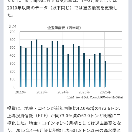
ただし、金宝飾品に対する支出額は、1～3月期としては
2010年以降のデータ（以下同じ）では過去最高を更新し
た。
投資は、地金・コインが前年同期比42.0%増の473.6トン、
上場投資信託（ETF）が同73.0%減の62.0トンと明確に二
極化した。地金・コインは1～3月期としては過去最高とな
り、2013年4～6月期に記録した601.8トン以来の高水準と