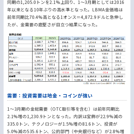
同期の1,205.0トンを2.1%上回り、1～3月期としては2016
年以来となる10年ぶりの高水準となった。LBMA金価格は
前年同期比70.4%高となる1オンス＝4,872.9ドルと急伸し
たが、金需要の底堅さが目立つ結果になった。
需要：投資需要は地金・コインが強い
1～3月期の金総需要（OTC取引等を含む）は前年同期比
2.1%増の1,230.9トンとなった。内訳は宝飾が22.9%減の
335.0トン、テクノロジーが1.5%増の81.6トン、投資が
5.0%減の535.6トン、公的部門（中央銀行など）が2.8%増