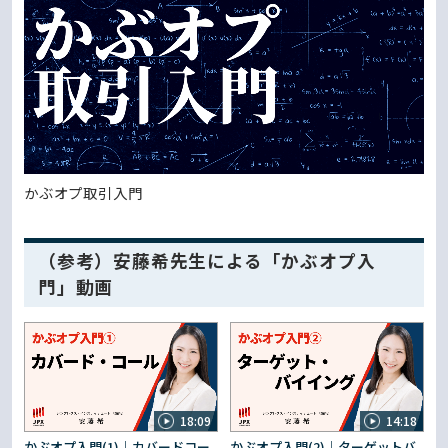
かぶオプ取引入門
（参考）安藤希先生による「かぶオプ入
門」動画
18:09
14:18
かぶオプ入門(1)｜カバードコー
かぶオプ入門(2)｜ターゲットバ