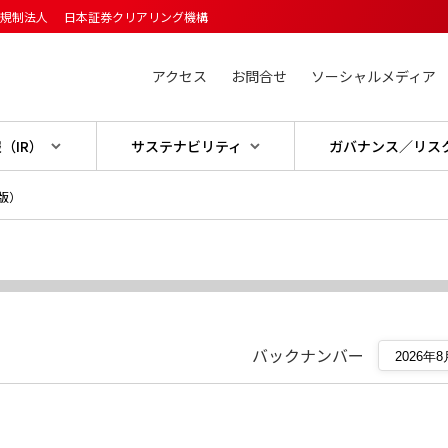
主規制法人
日本証券クリアリング機構
アクセス
お問合せ
ソーシャルメディア
（IR）
サステナビリティ
ガバナンス／リス
版）
バックナンバー