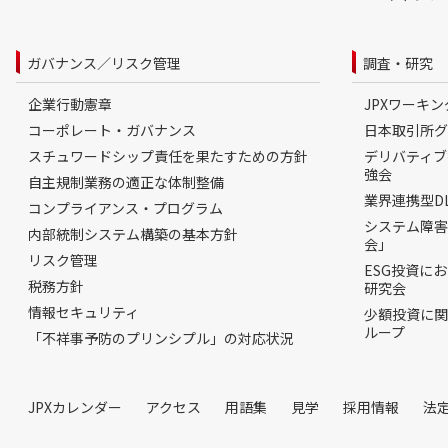
ガバナンス／リスク管理
調査・研究
企業行動憲章
JPXワーキ
コーポレート・ガバナンス
日本取引所グ
スチュワードシップ責任を果たすための方針
デリバティブ
強会
自主規制業務の適正な体制整備
業界連携型D
コンプライアンス・プログラム
システム障害
内部統制システム構築の基本方針
会」
リスク管理
ESG投資に
税務方針
研究会
情報セキュリティ
少額投資に関
ループ
「不祥事予防のプリンシプル」の対応状況
JPXカレンダー
アクセス
用語集
見学
採用情報
法