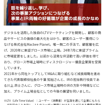
デジタルを活用した独自のLTVマーケティングを開発し、顧客の商
品やサービスの価値の最大化をはかり、顧客のユーザー獲得につ
なげる株式会社Macbee Planet。唯一無二の手法で、顧客層を広
げ、2020年に東証グロース市場に上場。24年7月に東証プライム
に市場変更をしました。以前から活発なIR活動で高い評価を得て
おり、グロース市場上場時にディスクロージャー優良企業賞を受賞
しています。
2021年から同社トップとしてM&Aに取り組むなど成長戦略を進め
てきた代表取締役社長の千葉 知裕さんと、IRの担当執行役員であ
る川上 昂士さんに、グロース市場上場時のIRの方針や特徴などに
加え、プライム上場会社としての今後の展望を伺いました。
LTV（Life Time Value）：ユーザー（消費者）が生涯を通じて企業にもたら
す利益のことを指し、1人のユーザー獲得にかけることができる費用を算出