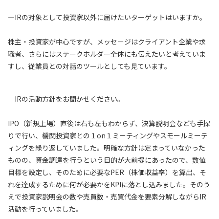
—IRの対象として投資家以外に届けたいターゲットはいますか。
株主・投資家が中心ですが、メッセージはクライアント企業や求
職者、さらにはステークホルダー全体にも伝えたいと考えていま
すし、従業員との対話のツールとしても見ています。
—IRの活動方針をお聞かせください。
IPO（新規上場）直後は右も左もわからず、決算説明会なども手探
りで行い、機関投資家との１on１ミーティングやスモールミーテ
ィングを繰り返していました。明確な方針は定まっていなかった
ものの、資金調達を行うという目的が大前提にあったので、数値
目標を設定し、そのために必要なPER（株価収益率）を算出、そ
れを達成するために何が必要かをKPIに落とし込みました。そのう
えで投資家説明会の数や売買数・売買代金を要素分解しながらIR
活動を行っていました。