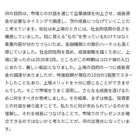
IRの目的は、市場との対話を通じて企業価値を向上させ、成長資
金が必要なタイミングで調達し、次の成長につなげていくことだ
と考えています。当社は未上場のときには、社会的信用の低さを
痛感していました。目に見える“もの”を売っているわけではなく
事業内容が分かりづらいため、金融機関との取引ハードルも高く
感じていました。社会的信用を高め、成長戦略を描くために、上
場に至ったのは2020年3月。ところがこの時期はコロナ禍の入口
にあたり、厳しい船出となりました。上場の目的の一つに成長資
金の調達がありましたが、時価総額が現在の10分の1程度でスター
トしたこともあり、上場メリットを十分に感じることができませ
んでした。そこで市場をうまく活用し、さらなる成長を遂げるた
めに何をすべきか熟考しました。その結果、まずは株主、投資家
との対話を繰り返すことで、私たちに何が求められているのかを
理解し、それを成長につなげることで、市場でのプレゼンスを確
立できるのではないかと考えたことが、IRの出発点になっていま
す。