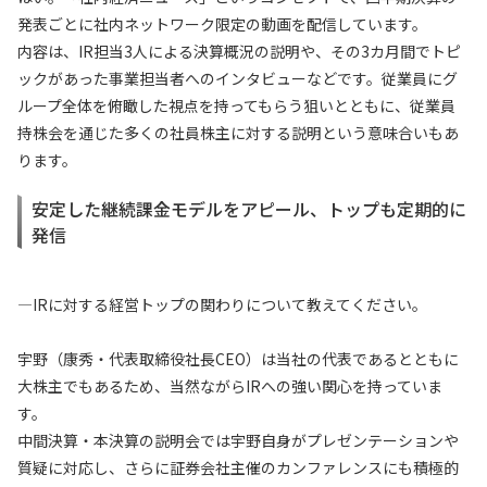
発表ごとに社内ネットワーク限定の動画を配信しています。
内容は、IR担当3人による決算概況の説明や、その3カ月間でトピ
ックがあった事業担当者へのインタビューなどです。従業員にグ
ループ全体を俯瞰した視点を持ってもらう狙いとともに、従業員
持株会を通じた多くの社員株主に対する説明という意味合いもあ
ります。
安定した継続課金モデルをアピール、トップも定期的に
発信
—IRに対する経営トップの関わりについて教えてください。
宇野（康秀・代表取締役社長CEO）は当社の代表であるとともに
大株主でもあるため、当然ながらIRへの強い関心を持っていま
す。
中間決算・本決算の説明会では宇野自身がプレゼンテーションや
質疑に対応し、さらに証券会社主催のカンファレンスにも積極的