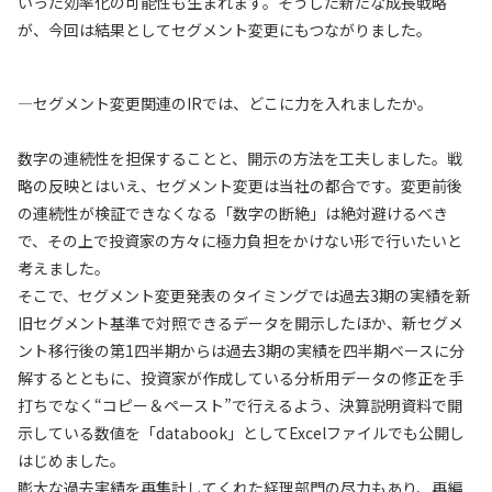
いった効率化の可能性も生まれます。そうした新たな成長戦略
が、今回は結果としてセグメント変更にもつながりました。
—セグメント変更関連のIRでは、どこに力を入れましたか。
数字の連続性を担保することと、開示の方法を工夫しました。戦
略の反映とはいえ、セグメント変更は当社の都合です。変更前後
の連続性が検証できなくなる「数字の断絶」は絶対避けるべき
で、その上で投資家の方々に極力負担をかけない形で行いたいと
考えました。
そこで、セグメント変更発表のタイミングでは過去3期の実績を新
旧セグメント基準で対照できるデータを開示したほか、新セグメ
ント移行後の第1四半期からは過去3期の実績を四半期ベースに分
解するとともに、投資家が作成している分析用データの修正を手
打ちでなく“コピー＆ペースト”で行えるよう、決算説明資料で開
示している数値を「databook」としてExcelファイルでも公開し
はじめました。
膨大な過去実績を再集計してくれた経理部門の尽力もあり、再編