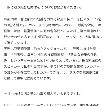
—IRに取り組む社内体制についてお聞かせください。
IR部門は、管理部門の統括を兼ねる部長の私と、専任スタッフ2名
の3名体制です。カバーすべき範囲が広いので、一般的な対応では
経理・財務・経営管理・広報の各部門と、また株主優待関連のお
問い合わせ対応ではU-NEXTのカスタマーセンターと、常に連携し
て進めています。
実務は四半期決算に沿ったスケジュールで、「発表に向けた準
備」「発表後、毎日2～3件の投資家面談」「新たな施策の仕込
み」という各タームを1カ月ずつ繰り返しています。投資家面談の
スピーカーは私の担当ですが、その他の定期的な業務はメンバー
の誰かが不在になってもカバーできるよう、タスクを意識的に割
り振って標準化に努めています。
—社内向けのIR活動にも取り組んでいるそうですね。
はい。「社内経済ニュース」というコンセプトで、四半期決算の