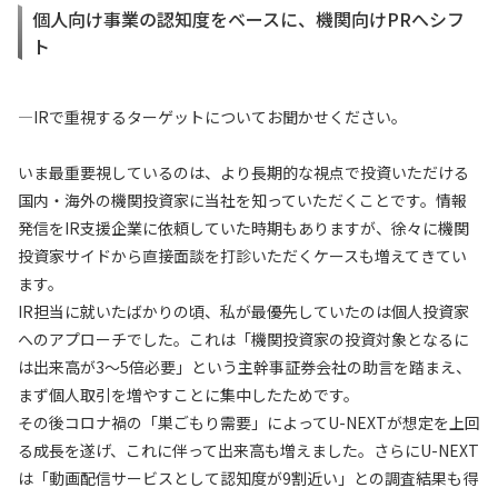
個人向け事業の認知度をベースに、機関向けPRへシフ
ト
—IRで重視するターゲットについてお聞かせください。
いま最重要視しているのは、より長期的な視点で投資いただける
国内・海外の機関投資家に当社を知っていただくことです。情報
発信をIR支援企業に依頼していた時期もありますが、徐々に機関
投資家サイドから直接面談を打診いただくケースも増えてきてい
ます。
IR担当に就いたばかりの頃、私が最優先していたのは個人投資家
へのアプローチでした。これは「機関投資家の投資対象となるに
は出来高が3～5倍必要」という主幹事証券会社の助言を踏まえ、
まず個人取引を増やすことに集中したためです。
その後コロナ禍の「巣ごもり需要」によってU-NEXTが想定を上回
る成長を遂げ、これに伴って出来高も増えました。さらにU-NEXT
は「動画配信サービスとして認知度が9割近い」との調査結果も得