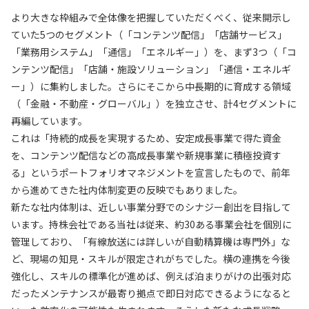
より大きな枠組みで全体像を把握していただくべく、従来開示し
ていた5つのセグメント（「コンテンツ配信」「店舗サービス」
「業務用システム」「通信」「エネルギー」）を、まず3つ（「コ
ンテンツ配信」「店舗・施設ソリューション」「通信・エネルギ
ー」）に集約しました。さらにそこから中長期的に育成する領域
（「金融・不動産・グローバル」）を独立させ、計4セグメントに
再編しています。
これは「持続的成長を実現するため、安定成長事業で得た資金
を、コンテンツ配信などの高成長事業や新規事業に積極投資す
る」というポートフォリオマネジメントを宣言したもので、前年
から進めてきた社内体制変更の反映でもありました。
新たな社内体制は、近しい事業分野でのシナジー創出を目指して
います。持株会社である当社は従来、約30ある事業会社を個別に
管理しており、「有線放送には詳しいが自動精算機は専門外」な
ど、現場の知見・スキルが限定されがちでした。横の連携を今後
強化し、スキルの標準化が進めば、例えば泊まりがけの出張対応
だったメンテナンスが最寄り拠点で即日対応できるようになると