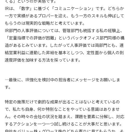
くる」というのが実感です。
IRは、「数字」に基づく「コミュニケーション」です。どちらか
一方で実績があるプロパーを迎え、もう一方のスキルも伸ばして
もらうのは現実的な戦略だと考えています。
IR部門の人事評価については、管理部門も統括する私の経験上、
「定量指標での評価が困難」というバックオフィス部門同様の構
造があるとみています。したがって人事評価では両部門とも、連
結営業利益に連動した昇給を基本としつつ、定性面から個人の到
達度評価を加味する方法を採っています。
—最後に、IR強化を検討中の担当者にメッセージをお願いしま
す。
特定の施策だけで劇的な成果が出ることはないと考えているの
で、私たち自身、何か特別なことをやっている意識はありませ
ん。その時々の会社の状況を踏まえ、課題を要素に分解し、対応
するアクションを一つ一つ試し続けることが大事だと思います。
自社をバリュー株・グロース株のどちら寄りに見てもらうか、そ