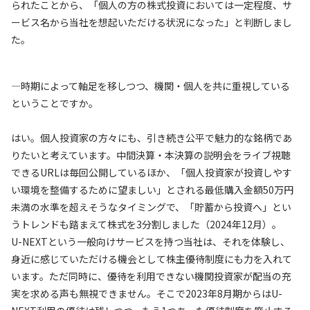
られたことから、「個人の方の株式投資においては一定程度、サ
ービス名から当社を想起いただける状況になった」と判断しまし
た。
—時期によって軸足を移しつつ、機関・個人を共に重視している
ということですか。
はい。個人投資家の方々にも、引き続き公平で魅力的な銘柄であ
りたいと考えています。中間決算・本決算の説明会をライブ視聴
できるURLは毎回公開しているほか、「個人投資家が投資しやす
い環境を整備するために望ましい」とされる最低購入金額50万円
未満の水準を超えそうなタイミングで、「貯蓄から投資へ」とい
うトレンドも踏まえて株式を3分割しました（2024年12月）。
U-NEXTという一般向けサービスを持つ当社は、それを体験し、
身近に感じていただける機会として株主優待制度にも力を入れて
います。ただ同時に、優待を利用できない機関投資家が配当の充
実を求める声も無視できません。そこで2023年8月期からはU-