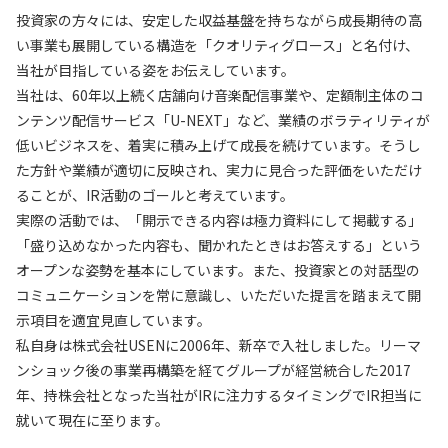
投資家の方々には、安定した収益基盤を持ちながら成長期待の高
い事業も展開している構造を「クオリティグロース」と名付け、
当社が目指している姿をお伝えしています。
当社は、60年以上続く店舗向け音楽配信事業や、定額制主体のコ
ンテンツ配信サービス「U-NEXT」など、業績のボラティリティが
低いビジネスを、着実に積み上げて成長を続けています。そうし
た方針や業績が適切に反映され、実力に見合った評価をいただけ
ることが、IR活動のゴールと考えています。
実際の活動では、「開示できる内容は極力資料にして掲載する」
「盛り込めなかった内容も、聞かれたときはお答えする」という
オープンな姿勢を基本にしています。また、投資家との対話型の
コミュニケーションを常に意識し、いただいた提言を踏まえて開
示項目を適宜見直しています。
私自身は株式会社USENに2006年、新卒で入社しました。リーマ
ンショック後の事業再構築を経てグループが経営統合した2017
年、持株会社となった当社がIRに注力するタイミングでIR担当に
就いて現在に至ります。