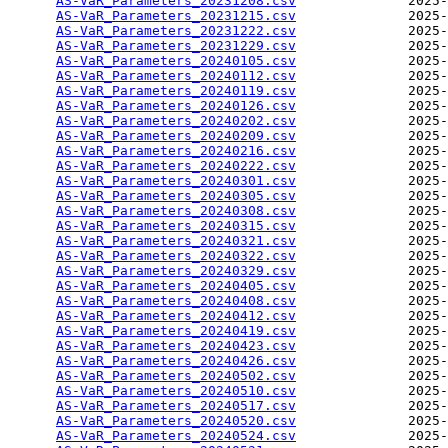
AS-VaR_Parameters_20231208.csv
              2025-
AS-VaR_Parameters_20231215.csv
              2025-
AS-VaR_Parameters_20231222.csv
              2025-
AS-VaR_Parameters_20231229.csv
              2025-
AS-VaR_Parameters_20240105.csv
              2025-
AS-VaR_Parameters_20240112.csv
              2025-
AS-VaR_Parameters_20240119.csv
              2025-
AS-VaR_Parameters_20240126.csv
              2025-
AS-VaR_Parameters_20240202.csv
              2025-
AS-VaR_Parameters_20240209.csv
              2025-
AS-VaR_Parameters_20240216.csv
              2025-
AS-VaR_Parameters_20240222.csv
              2025-
AS-VaR_Parameters_20240301.csv
              2025-
AS-VaR_Parameters_20240305.csv
              2025-
AS-VaR_Parameters_20240308.csv
              2025-
AS-VaR_Parameters_20240315.csv
              2025-
AS-VaR_Parameters_20240321.csv
              2025-
AS-VaR_Parameters_20240322.csv
              2025-
AS-VaR_Parameters_20240329.csv
              2025-
AS-VaR_Parameters_20240405.csv
              2025-
AS-VaR_Parameters_20240408.csv
              2025-
AS-VaR_Parameters_20240412.csv
              2025-
AS-VaR_Parameters_20240419.csv
              2025-
AS-VaR_Parameters_20240423.csv
              2025-
AS-VaR_Parameters_20240426.csv
              2025-
AS-VaR_Parameters_20240502.csv
              2025-
AS-VaR_Parameters_20240510.csv
              2025-
AS-VaR_Parameters_20240517.csv
              2025-
AS-VaR_Parameters_20240520.csv
              2025-
AS-VaR_Parameters_20240524.csv
              2025-