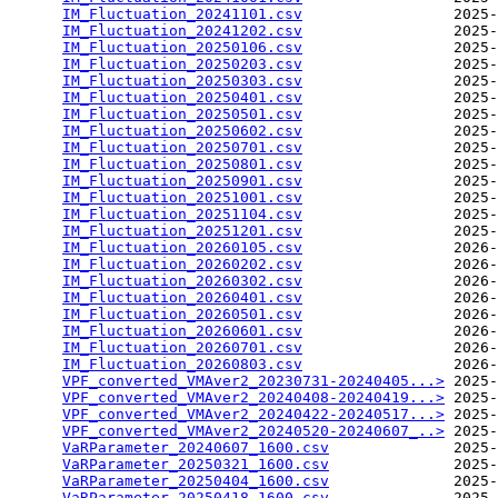
IM_Fluctuation_20241101.csv
                 2025-
IM_Fluctuation_20241202.csv
                 2025-
IM_Fluctuation_20250106.csv
                 2025-
IM_Fluctuation_20250203.csv
                 2025-
IM_Fluctuation_20250303.csv
                 2025-
IM_Fluctuation_20250401.csv
                 2025-
IM_Fluctuation_20250501.csv
                 2025-
IM_Fluctuation_20250602.csv
                 2025-
IM_Fluctuation_20250701.csv
                 2025-
IM_Fluctuation_20250801.csv
                 2025-
IM_Fluctuation_20250901.csv
                 2025-
IM_Fluctuation_20251001.csv
                 2025-
IM_Fluctuation_20251104.csv
                 2025-
IM_Fluctuation_20251201.csv
                 2025-
IM_Fluctuation_20260105.csv
                 2026-
IM_Fluctuation_20260202.csv
                 2026-
IM_Fluctuation_20260302.csv
                 2026-
IM_Fluctuation_20260401.csv
                 2026-
IM_Fluctuation_20260501.csv
                 2026-
IM_Fluctuation_20260601.csv
                 2026-
IM_Fluctuation_20260701.csv
                 2026-
IM_Fluctuation_20260803.csv
                 2026-
VPF_converted_VMAver2_20230731-20240405...>
 2025-
VPF_converted_VMAver2_20240408-20240419...>
 2025-
VPF_converted_VMAver2_20240422-20240517...>
 2025-
VPF_converted_VMAver2_20240520-20240607_..>
 2025-
VaRParameter_20240607_1600.csv
              2025-
VaRParameter_20250321_1600.csv
              2025-
VaRParameter_20250404_1600.csv
              2025-
VaRParameter_20250418_1600.csv
              2025-