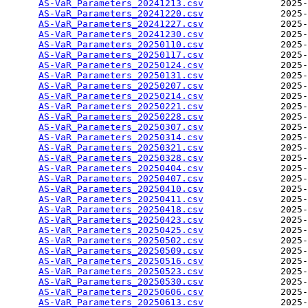
AS-VaR_Parameters_20241213.csv
              2025-
AS-VaR_Parameters_20241220.csv
              2025-
AS-VaR_Parameters_20241227.csv
              2025-
AS-VaR_Parameters_20241230.csv
              2025-
AS-VaR_Parameters_20250110.csv
              2025-
AS-VaR_Parameters_20250117.csv
              2025-
AS-VaR_Parameters_20250124.csv
              2025-
AS-VaR_Parameters_20250131.csv
              2025-
AS-VaR_Parameters_20250207.csv
              2025-
AS-VaR_Parameters_20250214.csv
              2025-
AS-VaR_Parameters_20250221.csv
              2025-
AS-VaR_Parameters_20250228.csv
              2025-
AS-VaR_Parameters_20250307.csv
              2025-
AS-VaR_Parameters_20250314.csv
              2025-
AS-VaR_Parameters_20250321.csv
              2025-
AS-VaR_Parameters_20250328.csv
              2025-
AS-VaR_Parameters_20250404.csv
              2025-
AS-VaR_Parameters_20250407.csv
              2025-
AS-VaR_Parameters_20250410.csv
              2025-
AS-VaR_Parameters_20250411.csv
              2025-
AS-VaR_Parameters_20250418.csv
              2025-
AS-VaR_Parameters_20250423.csv
              2025-
AS-VaR_Parameters_20250425.csv
              2025-
AS-VaR_Parameters_20250502.csv
              2025-
AS-VaR_Parameters_20250509.csv
              2025-
AS-VaR_Parameters_20250516.csv
              2025-
AS-VaR_Parameters_20250523.csv
              2025-
AS-VaR_Parameters_20250530.csv
              2025-
AS-VaR_Parameters_20250606.csv
              2025-
AS-VaR_Parameters_20250613.csv
              2025-