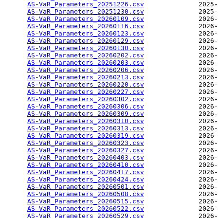
AS-VaR_Parameters_20251226.csv
              2025-
AS-VaR_Parameters_20251230.csv
              2025-
AS-VaR_Parameters_20260109.csv
              2026-
AS-VaR_Parameters_20260116.csv
              2026-
AS-VaR_Parameters_20260123.csv
              2026-
AS-VaR_Parameters_20260129.csv
              2026-
AS-VaR_Parameters_20260130.csv
              2026-
AS-VaR_Parameters_20260202.csv
              2026-
AS-VaR_Parameters_20260203.csv
              2026-
AS-VaR_Parameters_20260206.csv
              2026-
AS-VaR_Parameters_20260213.csv
              2026-
AS-VaR_Parameters_20260220.csv
              2026-
AS-VaR_Parameters_20260227.csv
              2026-
AS-VaR_Parameters_20260302.csv
              2026-
AS-VaR_Parameters_20260306.csv
              2026-
AS-VaR_Parameters_20260309.csv
              2026-
AS-VaR_Parameters_20260310.csv
              2026-
AS-VaR_Parameters_20260313.csv
              2026-
AS-VaR_Parameters_20260319.csv
              2026-
AS-VaR_Parameters_20260323.csv
              2026-
AS-VaR_Parameters_20260327.csv
              2026-
AS-VaR_Parameters_20260403.csv
              2026-
AS-VaR_Parameters_20260410.csv
              2026-
AS-VaR_Parameters_20260417.csv
              2026-
AS-VaR_Parameters_20260424.csv
              2026-
AS-VaR_Parameters_20260501.csv
              2026-
AS-VaR_Parameters_20260508.csv
              2026-
AS-VaR_Parameters_20260515.csv
              2026-
AS-VaR_Parameters_20260522.csv
              2026-
AS-VaR_Parameters_20260529.csv
              2026-