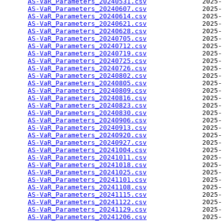
AS-VaR_Parameters_20240531.csv
              2025-
AS-VaR_Parameters_20240607.csv
              2025-
AS-VaR_Parameters_20240614.csv
              2025-
AS-VaR_Parameters_20240621.csv
              2025-
AS-VaR_Parameters_20240628.csv
              2025-
AS-VaR_Parameters_20240705.csv
              2025-
AS-VaR_Parameters_20240712.csv
              2025-
AS-VaR_Parameters_20240719.csv
              2025-
AS-VaR_Parameters_20240725.csv
              2025-
AS-VaR_Parameters_20240726.csv
              2025-
AS-VaR_Parameters_20240802.csv
              2025-
AS-VaR_Parameters_20240805.csv
              2025-
AS-VaR_Parameters_20240809.csv
              2025-
AS-VaR_Parameters_20240816.csv
              2025-
AS-VaR_Parameters_20240823.csv
              2025-
AS-VaR_Parameters_20240830.csv
              2025-
AS-VaR_Parameters_20240906.csv
              2025-
AS-VaR_Parameters_20240913.csv
              2025-
AS-VaR_Parameters_20240920.csv
              2025-
AS-VaR_Parameters_20240927.csv
              2025-
AS-VaR_Parameters_20241004.csv
              2025-
AS-VaR_Parameters_20241011.csv
              2025-
AS-VaR_Parameters_20241018.csv
              2025-
AS-VaR_Parameters_20241025.csv
              2025-
AS-VaR_Parameters_20241101.csv
              2025-
AS-VaR_Parameters_20241108.csv
              2025-
AS-VaR_Parameters_20241115.csv
              2025-
AS-VaR_Parameters_20241122.csv
              2025-
AS-VaR_Parameters_20241129.csv
              2025-
AS-VaR_Parameters_20241206.csv
              2025-