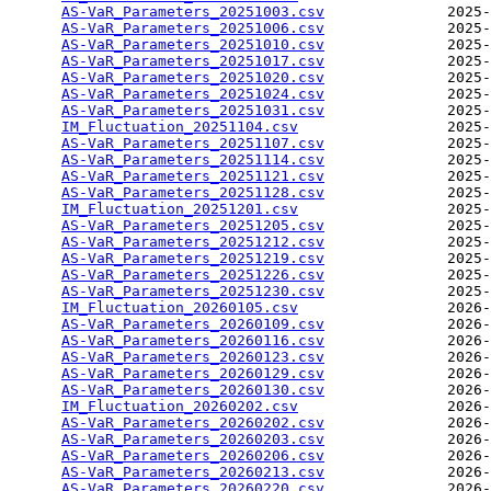
AS-VaR_Parameters_20251003.csv
              2025-
AS-VaR_Parameters_20251006.csv
              2025-
AS-VaR_Parameters_20251010.csv
              2025-
AS-VaR_Parameters_20251017.csv
              2025-
AS-VaR_Parameters_20251020.csv
              2025-
AS-VaR_Parameters_20251024.csv
              2025-
AS-VaR_Parameters_20251031.csv
              2025-
IM_Fluctuation_20251104.csv
                 2025-
AS-VaR_Parameters_20251107.csv
              2025-
AS-VaR_Parameters_20251114.csv
              2025-
AS-VaR_Parameters_20251121.csv
              2025-
AS-VaR_Parameters_20251128.csv
              2025-
IM_Fluctuation_20251201.csv
                 2025-
AS-VaR_Parameters_20251205.csv
              2025-
AS-VaR_Parameters_20251212.csv
              2025-
AS-VaR_Parameters_20251219.csv
              2025-
AS-VaR_Parameters_20251226.csv
              2025-
AS-VaR_Parameters_20251230.csv
              2025-
IM_Fluctuation_20260105.csv
                 2026-
AS-VaR_Parameters_20260109.csv
              2026-
AS-VaR_Parameters_20260116.csv
              2026-
AS-VaR_Parameters_20260123.csv
              2026-
AS-VaR_Parameters_20260129.csv
              2026-
AS-VaR_Parameters_20260130.csv
              2026-
IM_Fluctuation_20260202.csv
                 2026-
AS-VaR_Parameters_20260202.csv
              2026-
AS-VaR_Parameters_20260203.csv
              2026-
AS-VaR_Parameters_20260206.csv
              2026-
AS-VaR_Parameters_20260213.csv
              2026-
AS-VaR_Parameters_20260220.csv
              2026-