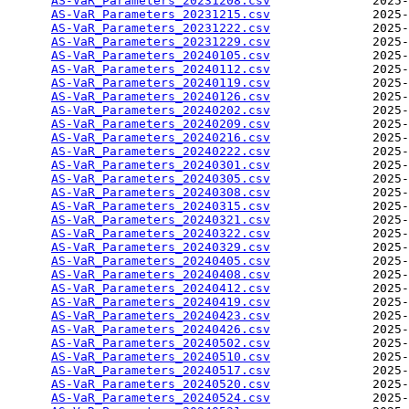
AS-VaR_Parameters_20231208.csv
              2025-
AS-VaR_Parameters_20231215.csv
              2025-
AS-VaR_Parameters_20231222.csv
              2025-
AS-VaR_Parameters_20231229.csv
              2025-
AS-VaR_Parameters_20240105.csv
              2025-
AS-VaR_Parameters_20240112.csv
              2025-
AS-VaR_Parameters_20240119.csv
              2025-
AS-VaR_Parameters_20240126.csv
              2025-
AS-VaR_Parameters_20240202.csv
              2025-
AS-VaR_Parameters_20240209.csv
              2025-
AS-VaR_Parameters_20240216.csv
              2025-
AS-VaR_Parameters_20240222.csv
              2025-
AS-VaR_Parameters_20240301.csv
              2025-
AS-VaR_Parameters_20240305.csv
              2025-
AS-VaR_Parameters_20240308.csv
              2025-
AS-VaR_Parameters_20240315.csv
              2025-
AS-VaR_Parameters_20240321.csv
              2025-
AS-VaR_Parameters_20240322.csv
              2025-
AS-VaR_Parameters_20240329.csv
              2025-
AS-VaR_Parameters_20240405.csv
              2025-
AS-VaR_Parameters_20240408.csv
              2025-
AS-VaR_Parameters_20240412.csv
              2025-
AS-VaR_Parameters_20240419.csv
              2025-
AS-VaR_Parameters_20240423.csv
              2025-
AS-VaR_Parameters_20240426.csv
              2025-
AS-VaR_Parameters_20240502.csv
              2025-
AS-VaR_Parameters_20240510.csv
              2025-
AS-VaR_Parameters_20240517.csv
              2025-
AS-VaR_Parameters_20240520.csv
              2025-
AS-VaR_Parameters_20240524.csv
              2025-