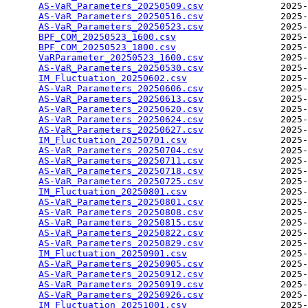
AS-VaR_Parameters_20250509.csv
              2025-
AS-VaR_Parameters_20250516.csv
              2025-
AS-VaR_Parameters_20250523.csv
              2025-
BPF_COM_20250523_1600.csv
                   2025-
BPF_COM_20250523_1800.csv
                   2025-
VaRParameter_20250523_1600.csv
              2025-
AS-VaR_Parameters_20250530.csv
              2025-
IM_Fluctuation_20250602.csv
                 2025-
AS-VaR_Parameters_20250606.csv
              2025-
AS-VaR_Parameters_20250613.csv
              2025-
AS-VaR_Parameters_20250620.csv
              2025-
AS-VaR_Parameters_20250624.csv
              2025-
AS-VaR_Parameters_20250627.csv
              2025-
IM_Fluctuation_20250701.csv
                 2025-
AS-VaR_Parameters_20250704.csv
              2025-
AS-VaR_Parameters_20250711.csv
              2025-
AS-VaR_Parameters_20250718.csv
              2025-
AS-VaR_Parameters_20250725.csv
              2025-
IM_Fluctuation_20250801.csv
                 2025-
AS-VaR_Parameters_20250801.csv
              2025-
AS-VaR_Parameters_20250808.csv
              2025-
AS-VaR_Parameters_20250815.csv
              2025-
AS-VaR_Parameters_20250822.csv
              2025-
AS-VaR_Parameters_20250829.csv
              2025-
IM_Fluctuation_20250901.csv
                 2025-
AS-VaR_Parameters_20250905.csv
              2025-
AS-VaR_Parameters_20250912.csv
              2025-
AS-VaR_Parameters_20250919.csv
              2025-
AS-VaR_Parameters_20250926.csv
              2025-
IM_Fluctuation_20251001.csv
                 2025-