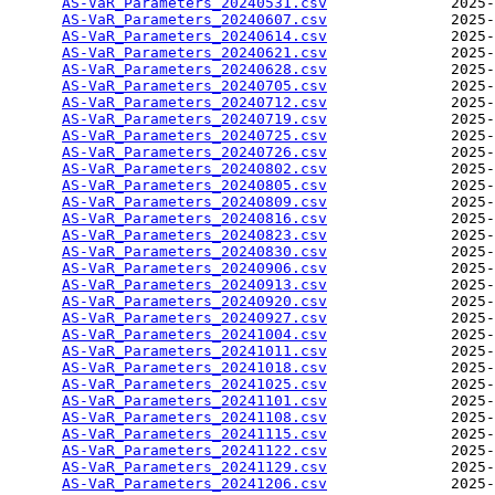
AS-VaR_Parameters_20240531.csv
              2025-
AS-VaR_Parameters_20240607.csv
              2025-
AS-VaR_Parameters_20240614.csv
              2025-
AS-VaR_Parameters_20240621.csv
              2025-
AS-VaR_Parameters_20240628.csv
              2025-
AS-VaR_Parameters_20240705.csv
              2025-
AS-VaR_Parameters_20240712.csv
              2025-
AS-VaR_Parameters_20240719.csv
              2025-
AS-VaR_Parameters_20240725.csv
              2025-
AS-VaR_Parameters_20240726.csv
              2025-
AS-VaR_Parameters_20240802.csv
              2025-
AS-VaR_Parameters_20240805.csv
              2025-
AS-VaR_Parameters_20240809.csv
              2025-
AS-VaR_Parameters_20240816.csv
              2025-
AS-VaR_Parameters_20240823.csv
              2025-
AS-VaR_Parameters_20240830.csv
              2025-
AS-VaR_Parameters_20240906.csv
              2025-
AS-VaR_Parameters_20240913.csv
              2025-
AS-VaR_Parameters_20240920.csv
              2025-
AS-VaR_Parameters_20240927.csv
              2025-
AS-VaR_Parameters_20241004.csv
              2025-
AS-VaR_Parameters_20241011.csv
              2025-
AS-VaR_Parameters_20241018.csv
              2025-
AS-VaR_Parameters_20241025.csv
              2025-
AS-VaR_Parameters_20241101.csv
              2025-
AS-VaR_Parameters_20241108.csv
              2025-
AS-VaR_Parameters_20241115.csv
              2025-
AS-VaR_Parameters_20241122.csv
              2025-
AS-VaR_Parameters_20241129.csv
              2025-
AS-VaR_Parameters_20241206.csv
              2025-