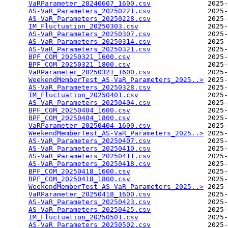
VaRParameter_20240607_1600.csv
              2025-
AS-VaR_Parameters_20250221.csv
              2025-
AS-VaR_Parameters_20250228.csv
              2025-
IM_Fluctuation_20250303.csv
                 2025-
AS-VaR_Parameters_20250307.csv
              2025-
AS-VaR_Parameters_20250314.csv
              2025-
AS-VaR_Parameters_20250321.csv
              2025-
BPF_COM_20250321_1600.csv
                   2025-
BPF_COM_20250321_1800.csv
                   2025-
VaRParameter_20250321_1600.csv
              2025-
WeekendMemberTest_AS-VaR_Parameters_2025..>
 2025-
AS-VaR_Parameters_20250328.csv
              2025-
IM_Fluctuation_20250401.csv
                 2025-
AS-VaR_Parameters_20250404.csv
              2025-
BPF_COM_20250404_1600.csv
                   2025-
BPF_COM_20250404_1800.csv
                   2025-
VaRParameter_20250404_1600.csv
              2025-
WeekendMemberTest_AS-VaR_Parameters_2025..>
 2025-
AS-VaR_Parameters_20250407.csv
              2025-
AS-VaR_Parameters_20250410.csv
              2025-
AS-VaR_Parameters_20250411.csv
              2025-
AS-VaR_Parameters_20250418.csv
              2025-
BPF_COM_20250418_1600.csv
                   2025-
BPF_COM_20250418_1800.csv
                   2025-
WeekendMemberTest_AS-VaR_Parameters_2025..>
 2025-
VaRParameter_20250418_1600.csv
              2025-
AS-VaR_Parameters_20250423.csv
              2025-
AS-VaR_Parameters_20250425.csv
              2025-
IM_Fluctuation_20250501.csv
                 2025-
AS-VaR_Parameters_20250502.csv
              2025-