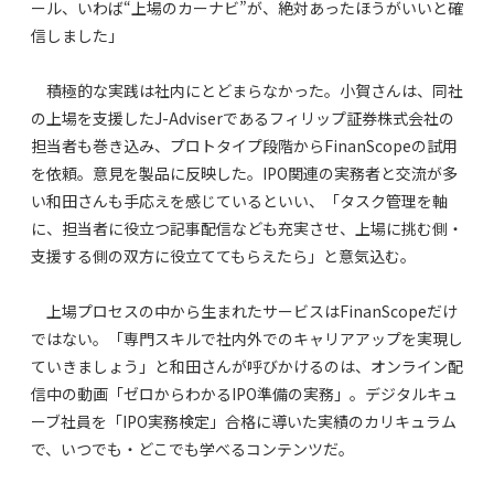
ール、いわば“上場のカーナビ”が、絶対あったほうがいいと確
信しました」
積極的な実践は社内にとどまらなかった。小賀さんは、同社
の上場を支援したJ-Adviserであるフィリップ証券株式会社の
担当者も巻き込み、プロトタイプ段階からFinanScopeの試用
を依頼。意見を製品に反映した。IPO関連の実務者と交流が多
い和田さんも手応えを感じているといい、「タスク管理を軸
に、担当者に役立つ記事配信なども充実させ、上場に挑む側・
支援する側の双方に役立ててもらえたら」と意気込む。
上場プロセスの中から生まれたサービスはFinanScopeだけ
ではない。「専門スキルで社内外でのキャリアアップを実現し
ていきましょう」と和田さんが呼びかけるのは、オンライン配
信中の動画「ゼロからわかるIPO準備の実務」。デジタルキュ
ーブ社員を「IPO実務検定」合格に導いた実績のカリキュラム
で、いつでも・どこでも学べるコンテンツだ。