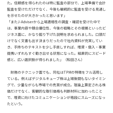
た。信頼感を得られたのは特に監査の部分で、上場準備で会計
監査を受けただけでなく、今後も継続的に監査を受ける見通し
を示せたのが大きかったと思います」
「またJ-Adviserから上場適格性の調査・確認を受けた中で
は、事業内容や競合優位性、今後の戦略とその根拠といったビ
ジネス面に、かなり掘り下げた説明を求められました。口頭だ
けでなく文書も出す決まりだったので社内資料が充実してい
き、手持ちのテキストを少し手直しすれば、増資・借入・事業
提携いずれもすぐ動き出せる状態になった。結果的にスピード
感と、広い選択肢が得られました」（和田さん）
財務のテクニック面でも、同社はTPMの特徴をフル活用し
ている。例えばデジタルキューブ株は上場後間もないタイミン
グで、少量ながらも市場での売買が成立。理論上算定される株
価だけでなく、客観的な取引価格も判断材料に加わったこと
で、増資に向けたコミュニケーションが格段にスムーズになっ
たという。