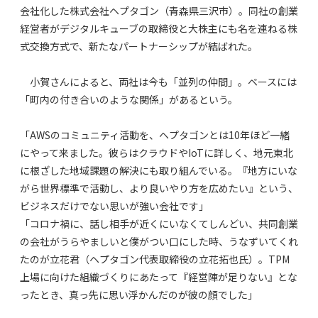
会社化した株式会社ヘプタゴン（青森県三沢市）。同社の創業
経営者がデジタルキューブの取締役と大株主にも名を連ねる株
式交換方式で、新たなパートナーシップが結ばれた。
小賀さんによると、両社は今も「並列の仲間」。ベースには
「町内の付き合いのような関係」があるという。
「AWSのコミュニティ活動を、ヘプタゴンとは10年ほど一緒
にやって来ました。彼らはクラウドやIoTに詳しく、地元東北
に根ざした地域課題の解決にも取り組んでいる。『地方にいな
がら世界標準で活動し、より良いやり方を広めたい』という、
ビジネスだけでない思いが強い会社です」
「コロナ禍に、話し相手が近くにいなくてしんどい、共同創業
の会社がうらやましいと僕がつい口にした時、うなずいてくれ
たのが立花君（ヘプタゴン代表取締役の立花拓也氏）。TPM
上場に向けた組織づくりにあたって『経営陣が足りない』とな
ったとき、真っ先に思い浮かんだのが彼の顔でした」