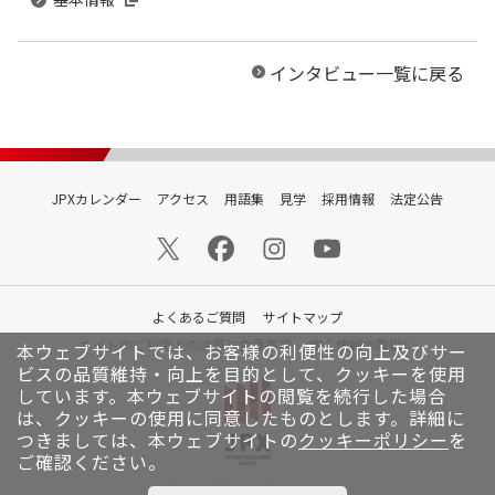
インタビュー一覧に戻る
JPXカレンダー
アクセス
用語集
見学
採用情報
法定公告
よくあるご質問
サイトマップ
サイトのご利用上の注意と免責事項
個人情報の取扱い
本ウェブサイトでは、お客様の利便性の向上及びサー
ビスの品質維持・向上を目的として、クッキーを使用
しています。
本ウェブサイトの閲覧を続行した場合
は、クッキーの使用に同意したものとします。詳細に
つきましては、本ウェブサイトの
クッキーポリシー
を
ご確認ください。
© Japan Exchange Group, Inc.