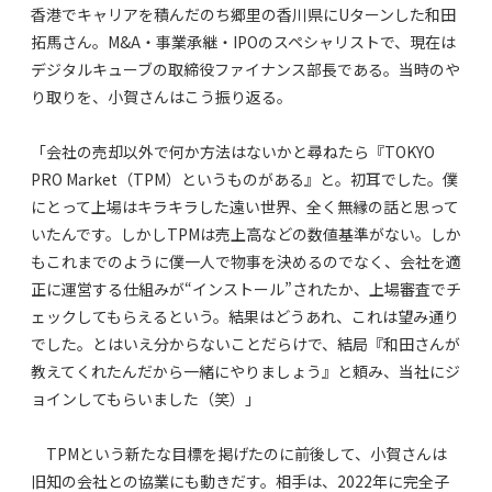
香港でキャリアを積んだのち郷里の香川県にUターンした和田
拓馬さん。M&A・事業承継・IPOのスペシャリストで、現在は
デジタルキューブの取締役ファイナンス部長である。当時のや
り取りを、小賀さんはこう振り返る。
「会社の売却以外で何か方法はないかと尋ねたら『TOKYO
PRO Market（TPM）というものがある』と。初耳でした。僕
にとって上場はキラキラした遠い世界、全く無縁の話と思って
いたんです。しかしTPMは売上高などの数値基準がない。しか
もこれまでのように僕一人で物事を決めるのでなく、会社を適
正に運営する仕組みが“インストール”されたか、上場審査でチ
ェックしてもらえるという。結果はどうあれ、これは望み通り
でした。とはいえ分からないことだらけで、結局『和田さんが
教えてくれたんだから一緒にやりましょう』と頼み、当社にジ
ョインしてもらいました（笑）」
TPMという新たな目標を掲げたのに前後して、小賀さんは
旧知の会社との協業にも動きだす。相手は、2022年に完全子