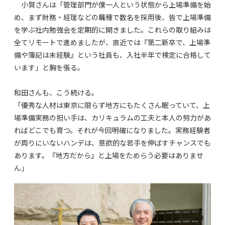
小賀さんは「管理部門が僕一人という状態から上場準備を始
め、まず財務・経理などの職種で数名を採用後、皆で上場準備
を学ぶ社内勉強会を定期的に開きました。これらの取り組みは
全てリモートで進めましたが、直近では『第二新卒で、上場準
備や簿記は未経験』という社員も、入社半年で検定に合格して
います」と胸を張る。
和田さんも、こう続ける。
「優秀な人材は東京に限らず地方にもたくさん眠っていて、上
場準備実務の担い手は、カリキュラムの工夫と本人の努力があ
ればどこでも育つ。それが今回明確になりました。実務経験者
が周りにいないハンデは、意欲的な若手を伸ばすチャンスでも
あります。『地方だから』と上場をためらう必要はありませ
ん」