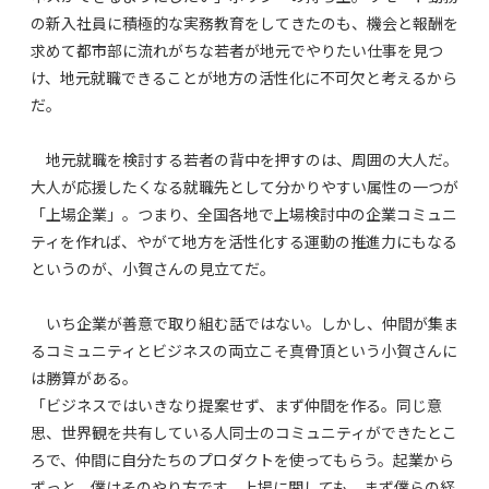
の新入社員に積極的な実務教育をしてきたのも、機会と報酬を
求めて都市部に流れがちな若者が地元でやりたい仕事を見つ
け、地元就職できることが地方の活性化に不可欠と考えるから
だ。
地元就職を検討する若者の背中を押すのは、周囲の大人だ。
大人が応援したくなる就職先として分かりやすい属性の一つが
「上場企業」。つまり、全国各地で上場検討中の企業コミュニ
ティを作れば、やがて地方を活性化する運動の推進力にもなる
というのが、小賀さんの見立てだ。
いち企業が善意で取り組む話ではない。しかし、仲間が集ま
るコミュニティとビジネスの両立こそ真骨頂という小賀さんに
は勝算がある。
「ビジネスではいきなり提案せず、まず仲間を作る。同じ意
思、世界観を共有している人同士のコミュニティができたとこ
ろで、仲間に自分たちのプロダクトを使ってもらう。起業から
ずっと、僕はそのやり方です。上場に関しても、まず僕らの経