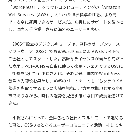
「WordPress」、クラウドコンピューティングの「Amazon
Web Services（AWS）」といった世界標準のITを、より簡
単・安全に運用できるサービスだ。充実したサポートを強みと
し、国内大手企業、さらに海外のユーザーも多い。
2006年設立のデジタルキューブは、無料のオープンソース
ソフトウェア（OSS）であるWordPressによるWEBサイト制
作会社としてスタートした。高額なライセンスが当たり前だっ
た商用レベルのCMSも自由に使って改良・シェアできるOSSに
「衝撃を受けた」小賀さんは、それ以来、国内でWordPress
普及の先導役を果たし、AWSのパートナーとしてもクラウドの
隆盛を先取りするように実績を獲得。地方を本拠地とする小所
帯でありながら、時代の趨勢を見通す確かな目で成長を遂げて
きた。
小賀さんにとって、全国各地の社員とフルリモートで進める
仕事と、OSSの核となるユーザーコミュニティ活動、そしてキ