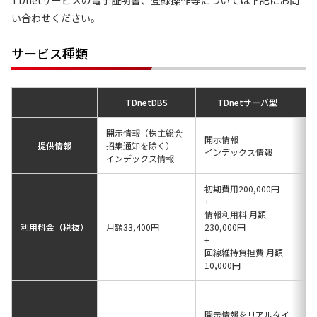
TDnetサービスの電子証明書、登録操作等については下記にお問
い合わせください。
サービス種類
TDnetDBS
TDnetサーバ型
開示情報（株主総会
開示情報
開
提供情報
招集通知を除く）
インデックス情報
イ
インデックス情報
初期費用200,000円
基
+
円
情報利用料 月額
+
利用料金（税抜）
月額33,400円
230,000円
A
+
適
回線維持負担費 月額
応
10,000円
T
ビ
開示情報をリアルタイ