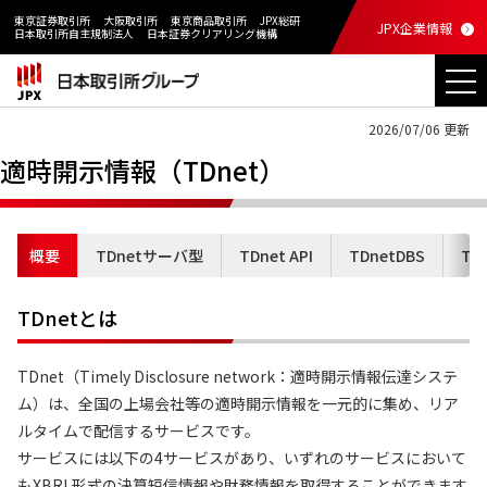
東京証券取引所
大阪取引所
東京商品取引所
JPX総研
JPX企業情報
日本取引所自主規制法人
日本証券クリアリング機構
2026/07/06 更新
適時開示情報（TDnet）
概要
TDnetサーバ型
TDnet API
TDnetDBS
TDn
TDnetとは
TDnet（Timely Disclosure network：適時開示情報伝達システ
ム）は、全国の上場会社等の適時開示情報を一元的に集め、リア
ルタイムで配信するサービスです。
サービスには以下の4サービスがあり、いずれのサービスにおいて
もXBRL形式の決算短信情報や財務情報を取得することができます