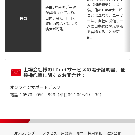
を
ム（開示時刻）に提
過去5年分のデータ
く
供。他のTDnetサービ
が蓄積されており、
る
スとは異なり、ユーザ
特徴
日付、会社コード、
年
ーは、自社の受信サー
資料内容などにより
を
バに自動的に開示情報
検索が可能。
が
を蓄積することが可
ー
能。
が
で
上場会社様のTDnetサービスの電子証明書、登
録操作等に関するお問合せ：
オンラインサポートデスク
電話：0570－050－999（平日09：00～17：30）
JPXカレンダー
アクセス
用語集
見学
採用情報
法定公告