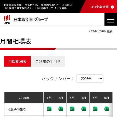
東京証券取引所
大阪取引所
東京商品取引所
JPX総研
JPX企業情報
日本取引所自主規制法人
日本証券クリアリング機構
2024/12/06 更新
月間相場表
月間相場表
ご利用の手引き
バックナンバー：
2026年
1月
2月
3月
4月
5月
6月
指数先物取引