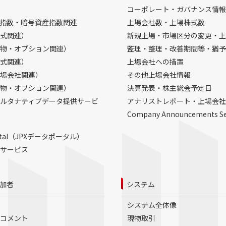
コーポレート・ガバナンス情報
指数・暗号資産指数関連
上場会社数・上場株式数
式関連）
新規上場・市場区分の変更・上
物・オプション関連）
監理・整理・改善期間等・猶予
式関連）
上場会社への措置
場会社関連）
その他上場会社情報
物・オプション関連）
決算発表・株主総会予定日
ルタナティブデータ提供サービ
アナリストレポート・上場会社
Company Announcements S
Portal（JPXデータポータル）
サービス
加者
システム
システム全体像
コメント
現物取引