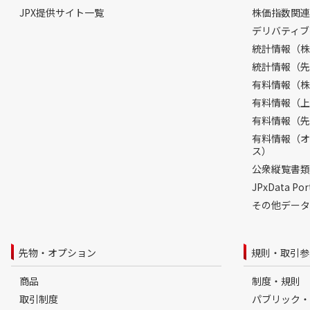
JPX提供サイト一覧
株価指数関連
デリバティブ
統計情報（株
統計情報（先
有料情報（株
有料情報（上
有料情報（先
有料情報（オ
ス）
公衆縦覧書類
JPxData 
その他データ
先物・オプション
規則・取引参
商品
制度・規則
取引制度
パブリック・