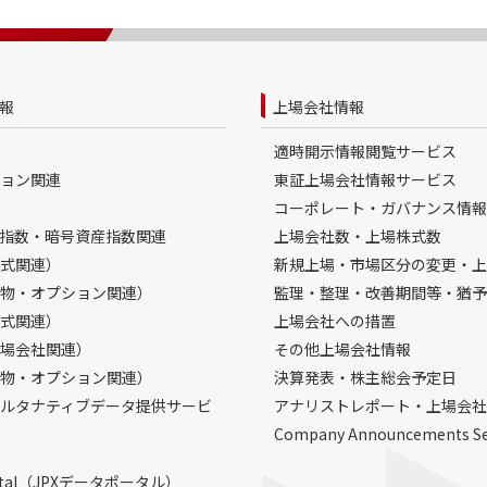
報
上場会社情報
適時開示情報閲覧サービス
ョン関連
東証上場会社情報サービス
コーポレート・ガバナンス情報
指数・暗号資産指数関連
上場会社数・上場株式数
式関連）
新規上場・市場区分の変更・上
物・オプション関連）
監理・整理・改善期間等・猶予
式関連）
上場会社への措置
場会社関連）
その他上場会社情報
物・オプション関連）
決算発表・株主総会予定日
ルタナティブデータ提供サービ
アナリストレポート・上場会社
Company Announcements S
Portal（JPXデータポータル）