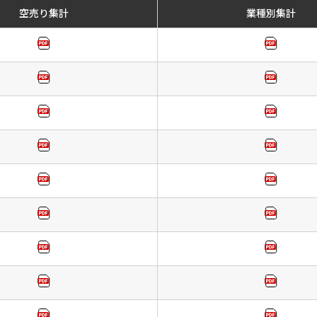
空売り集計
業種別集計