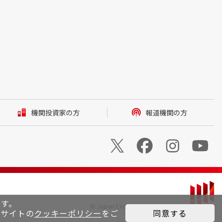
機関投資家の方
報道機関の方
ます。
© Japan Exchange Group, Inc.
ブサイトの
クッキーポリシー
をご
同意する