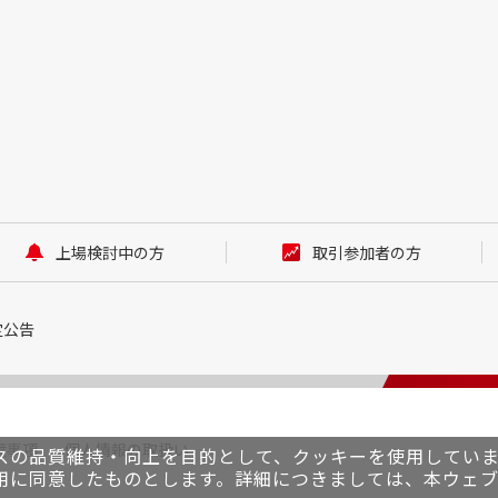
上場検討中の方
取引参加者の方
定公告
責事項
個人情報の取扱い
スの品質維持・向上を目的として、クッキーを使用してい
用に同意したものとします。詳細につきましては、本ウェ