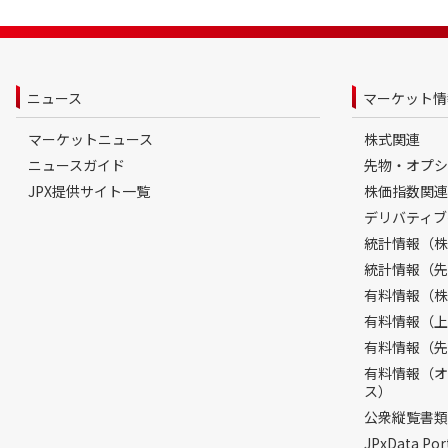
ニュース
マーケット情
マーケットニュース
株式関連
ニュースガイド
先物・オプシ
JPX提供サイト一覧
株価指数関連
デリバティブ
統計情報（株
統計情報（先
有料情報（株
有料情報（上
有料情報（先
有料情報（オ
ス）
公衆縦覧書類
JPxData 