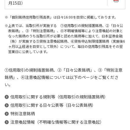
月15日）
「個別銘柄信用取引残高表」は日々16:00を目安に掲載しております。
上表では、当取引所が実施する ①信用取引の規制措置銘柄、②「日々公
表銘柄」、③「特別注意銘柄」、④不明確情報等により注意喚起の対象と
なった銘柄のうち当取引所が必要と認めた銘柄等に加えて、日本証券金融
（株）が実施する⑤貸株注意喚起銘柄、⑥貸株申込制限措置銘柄（実施後6
ヶ月以上経過を目安として除外）について、毎日の信用取引残高をその翌
営業日に公表しています。
①信用取引の規制措置銘柄、②「日々公表銘柄」、③「特別注意
銘柄」、④注意喚起情報については以下のページをご覧くださ
い。
信用取引に関する規制等（信用取引の規制措置銘柄）
信用取引に関する日々公表等（日々公表銘柄）
特別注意銘柄
注意喚起情報（不明確な情報等に関する注意喚起）