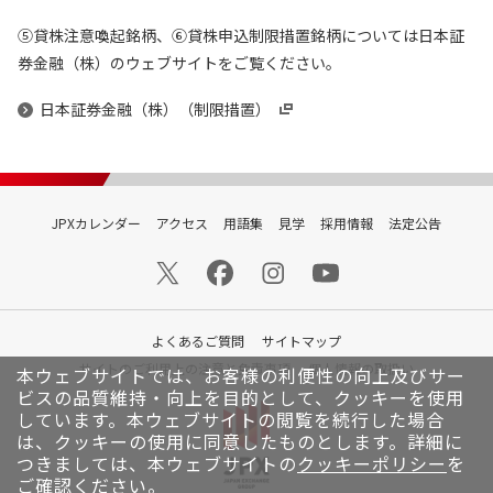
⑤貸株注意喚起銘柄、⑥貸株申込制限措置銘柄については日本証
券金融（株）のウェブサイトをご覧ください。
日本証券金融（株）（制限措置）
JPXカレンダー
アクセス
用語集
見学
採用情報
法定公告
よくあるご質問
サイトマップ
サイトのご利用上の注意と免責事項
個人情報の取扱い
本ウェブサイトでは、お客様の利便性の向上及びサー
ビスの品質維持・向上を目的として、クッキーを使用
しています。
本ウェブサイトの閲覧を続行した場合
は、クッキーの使用に同意したものとします。詳細に
つきましては、本ウェブサイトの
クッキーポリシー
を
ご確認ください。