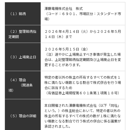
澤藤電機株式会社 株式
（１）銘柄
（コード：６９０１、市場区分：スタンダード市
場）
（２）整理銘柄指
２０２６年４月１４日（火）から２０２６年５月
定期間
１４日（木）まで
２０２６年５月１５日（金）
（注）速やかに上場廃止すべき事情が発生した場
（３）上場廃止日
合は、上記整理銘柄指定期間及び上場廃止日を変
更することがあります。
特定の者以外の株主の所有するすべての株式を１
（４）理由
株に満たない端数となる割合で株式併合を行う場
（関連条
合に該当するため
項）
（有価証券上場規程第６０１条第１項第１８号）
本日開催された澤藤電機株式会社（以下「同社」
という。）の株主総会において、特定の者以外の
（５）理由の詳細
株主の所有するすべての株式の数が１株に満たな
い端数となる割合で行う株式の併合に係る議案が
承認されました。