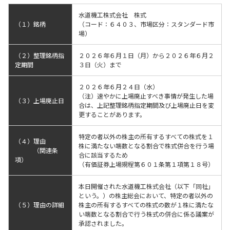
水道機工株式会社 株式
（１）銘柄
（コード：６４０３、市場区分：スタンダード市
場）
（２）整理銘柄指
２０２６年６月１日（月）から２０２６年６月２
定期間
３日（火）まで
２０２６年６月２４日（水）
（注）速やかに上場廃止すべき事情が発生した場
（３）上場廃止日
合は、上記整理銘柄指定期間及び上場廃止日を変
更することがあります。
特定の者以外の株主の所有するすべての株式を１
（４）理由
株に満たない端数となる割合で株式併合を行う場
（関連条
合に該当するため
項）
（有価証券上場規程第６０１条第１項第１８号）
本日開催された水道機工株式会社（以下「同社」
という。）の株主総会において、特定の者以外の
（５）理由の詳細
株主の所有するすべての株式の数が１株に満たな
い端数となる割合で行う株式の併合に係る議案が
承認されました。