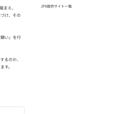
JPX提供サイト一覧
踏まえ、
置づけ、その
お願い」を行
場するのか、
ります。