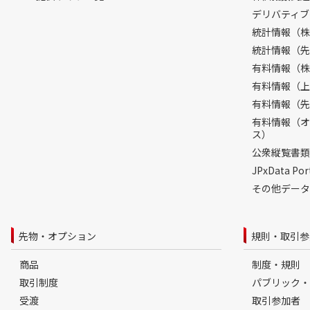
デリバティブ
統計情報（株
統計情報（先
有料情報（株
有料情報（上
有料情報（先
有料情報（オ
ス）
公衆縦覧書類
JPxData 
その他データ
先物・オプション
規則・取引参
商品
制度・規則
取引制度
パブリック・
受渡
取引参加者