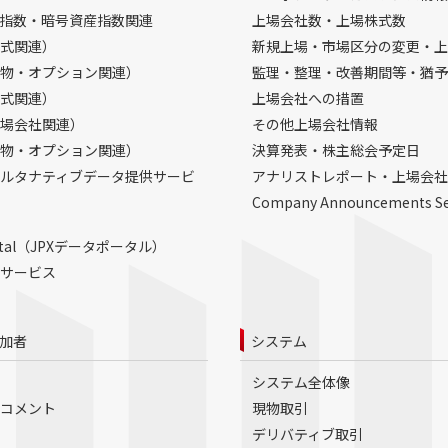
指数・暗号資産指数関連
上場会社数・上場株式数
式関連）
新規上場・市場区分の変更・上
物・オプション関連）
監理・整理・改善期間等・猶予
式関連）
上場会社への措置
場会社関連）
その他上場会社情報
物・オプション関連）
決算発表・株主総会予定日
ルタナティブデータ提供サービ
アナリストレポート・上場会社
Company Announcements S
Portal（JPXデータポータル）
サービス
加者
システム
システム全体像
コメント
現物取引
デリバティブ取引