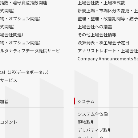
指数・暗号資産指数関連
上場会社数・上場株式数
式関連）
新規上場・市場区分の変更・上
物・オプション関連）
監理・整理・改善期間等・猶予
式関連）
上場会社への措置
場会社関連）
その他上場会社情報
物・オプション関連）
決算発表・株主総会予定日
ルタナティブデータ提供サービ
アナリストレポート・上場会社
Company Announcements S
Portal（JPXデータポータル）
サービス
加者
システム
システム全体像
コメント
現物取引
デリバティブ取引