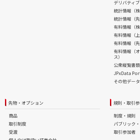
デリバティブ
統計情報（株
統計情報（先
有料情報（株
有料情報（上
有料情報（先
有料情報（オ
ス）
公衆縦覧書類
JPxData 
その他データ
先物・オプション
規則・取引参
商品
制度・規則
取引制度
パブリック・
受渡
取引参加者