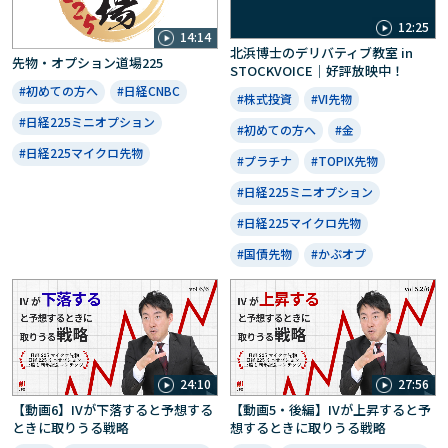
12:25
14:14
北浜博士のデリバティブ教室 in
先物・オプション道場225
STOCKVOICE｜好評放映中！
#初めての方へ
#日経CNBC
#株式投資
#VI先物
#日経225ミニオプション
#初めての方へ
#金
#日経225マイクロ先物
#プラチナ
#TOPIX先物
#日経225ミニオプション
#日経225マイクロ先物
#国債先物
#かぶオプ
24:10
27:56
【動画6】IVが下落すると予想する
【動画5・後編】IVが上昇すると予
ときに取りうる戦略
想するときに取りうる戦略