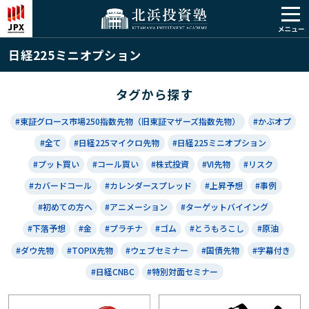
日経225ミニオプション
タグから探す
#東証グロース市場250指数先物（旧東証マザーズ指数先物）
#かぶオプ
#全て
#日経225マイクロ先物
#日経225ミニオプション
#プット買い
#コール買い
#株式投資
#VI先物
#リスク
#カバードコール
#カレンダースプレッド
#上昇予想
#事例
#初めての方へ
#アニメーション
#ターゲットバイイング
#下落予想
#金
#プラチナ
#ゴム
#とうもろこし
#原油
#ダウ先物
#TOPIX先物
#ウェブセミナー
#国債先物
#字幕付き
#日経CNBC
#特別対面セミナー