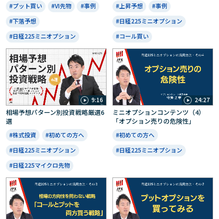
#プット買い
#VI先物
#事例
#上昇予想
#事例
#下落予想
#日経225ミニオプション
#日経225ミニオプション
#コール買い
9:16
24:27
相場予想パターン別投資戦略厳選6
ミニオプションコンテンツ（4）
選
「オプション売りの危険性」
#株式投資
#初めての方へ
#初めての方へ
#日経225ミニオプション
#日経225ミニオプション
#日経225マイクロ先物