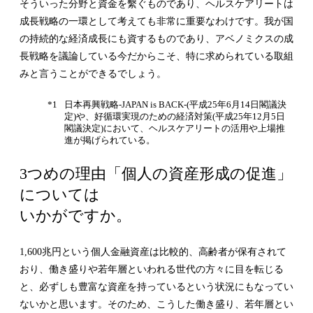
そういった分野と資金を繫ぐものであり、ヘルスケアリートは
成長戦略の一環として考えても非常に重要なわけです。我が国
の持続的な経済成長にも資するものであり、アベノミクスの成
長戦略を議論している今だからこそ、特に求められている取組
みと言うことができるでしょう。
*1
日本再興戦略-JAPAN is BACK-(平成25年6月14日閣議決
定)や、好循環実現のための経済対策(平成25年12月5日
閣議決定)において、ヘルスケアリートの活用や上場推
進が掲げられている。
3つめの理由「個人の資産形成の促進」
については
いかがですか。
1,600兆円という個人金融資産は比較的、高齢者が保有されて
おり、働き盛りや若年層といわれる世代の方々に目を転じる
と、必ずしも豊富な資産を持っているという状況にもなってい
ないかと思います。そのため、こうした働き盛り、若年層とい