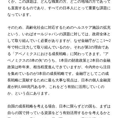
くか。この課題は、どんな職業の方、どこの地域の方であって
も直面するものであり、すべての日本人にとって重要な課題に
なっています。
そのため、高齢化社会に対応するためのヘルスケア施設の拡充
という、いわばオールジャパンの課題に対しては、政府全体と
して取り組んでいく必要がありますが、なぜ金融庁がここ1〜2
年で特に注力して取り組んでいるのか。それが第2の理由であ
る「アベノミクスにおける成長戦略」に関わってきます。"ア
ベノミクスの3本の矢"のうち、1本目の財政政策と2本目の金融
政策は昨年来、相当程度進んできていますが、今内外から注目
を集めているのが3本目の成長戦略です。金融庁としてこの成
長戦略に貢献するために最も大事な視点は、日本の個人金融資
産が約1,600兆円ある中、これをどう有効に活用していくの
か、という点にあります。
自国の成長戦略を考える場合、日本に限らずどの国も、まずは
自らの国で持っている資源をどう有効活用するかを考えるかと