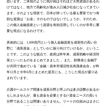
思います。ご承知のように我が国はそれほど天然資源があるわ
けではなく、他方で高齢化が進み人口減少社会になってきてい
ます。そのような現状で、日本が持っている最も豊富でかつ有
効な資源は「お金」そのものではないでしょうか。そのため、
この個人金融資産という資源を有効活用していくのが非常に重
要な視点になるわけです。
具体的には、1,600兆円という個人金融資産を成長性の高い分
野に「成長資金」としていかに振り向けていけるか、というこ
とです。このような観点で、政府は昨年来、成長戦略や経済対
策といったものをまとめてきました 。また、財務省と金融庁
が共同で進めている「金融・資本市場活性化有識者会合」が昨
年12月と今年6月にまとめた提言にも、こうした視点が盛り込
まれています。
介護やヘルスケア関連を成長分野と呼ぶのは多少語弊があるか
もしれませんが、最も資金を必要とする(=資金ニーズの高い)
分野であることは間違いありません。リートの仕組みはまさに