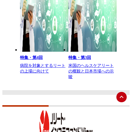
特集・第4回
特集・第3回
病院を対象とするリート
米国のヘルスケアリート
の上場に向けて
の概観と日本市場への示
唆
ペ
ー
ジ
ト
ッ
プ
へ