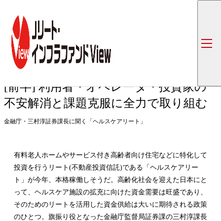
トップ
コラム一覧
[前半] 利用者・オペレータ・投資家の 不安
ヘルスケアリート特集
第2回
[前半] 利用者・オペレータ・投資家の
不安解消と課題克服に全力で取り組む
金融庁・三村淳証券課長に聞く「ヘルスケアリート」
有料老人ホームやサービス付き高齢者向け住宅などに特化して
投資を行うリート(不動産投資信託)である「ヘルスケアリー
ト」が今年、本格稼働しそうだ。高齢化社会を迎えた日本にと
って、ヘルスケア施設の拡充に向けた資金需要は旺盛であり、
そのためのリートを活用した資金供給は大いに期待される政策
のひとつ。旗振り役となった金融庁監督局証券課の三村淳課長