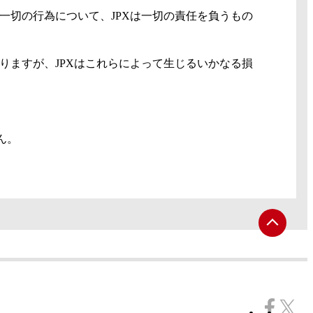
一切の行為について、JPXは一切の責任を負うもの
りますが、JPXはこれらによって生じるいかなる損
ん。
ペ
ー
ジ
ト
ッ
プ
へ