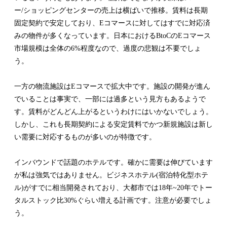
ー/ショッピングセンターの売上は横ばいで推移。賃料は長期
固定契約で安定しており、Eコマースに対してはすでに対応済
みの物件が多くなっています。日本におけるBtoCのEコマース
市場規模は全体の6%程度なので、過度の悲観は不要でしょ
う。
一方の物流施設はEコマースで拡大中です。施設の開発が進ん
でいることは事実で、一部には過多という見方もあるようで
す。賃料がどんどん上がるというわけにはいかないでしょう。
しかし、これも長期契約による安定賃料でかつ新規施設は新し
い需要に対応するものが多いのが特徴です。
インバウンドで話題のホテルです。確かに需要は伸びています
が私は強気ではありません。ビジネスホテル(宿泊特化型ホテ
ル)がすでに相当開発されており、大都市では18年~20年でトー
タルストック比30%ぐらい増える計画です。注意が必要でしょ
う。