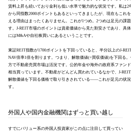
賃料上昇も続いており金利も低い水準で魅力的な状況です。私は2
から同指数2000ポイントもあるといってきましたが、現在もこれ
える理由はまったくありません。これが1つめ。2つめは足元の課
す。J-REIT市場のポイントは資産価値から見た割安さであり、具
にはM&Aや自社株買いにあるということです。
東証REIT指数が1700ポイントを下回っていると、半分以上のJ-REI
NAV倍率1倍を割ります。つまり、解散価値(=買収価値)を下回る。
方で不動産売買市場は活況です。公的年金や海外の政府系ファンド
相当買っています。不動産がどんどん買われているなかで、J-REI
解散価値を下回る価格で取り引きされている——これが足元の状況
す。
外国人や国内金融機関はずっと買い越し
すでにバリュー系の外国人投資家がこの点に注目して買ってい