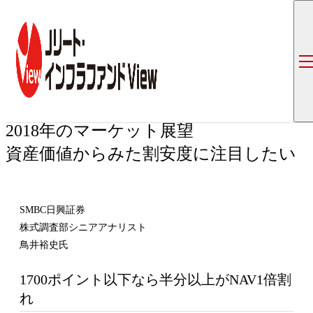
トップ
イベント一覧
「J-REITファン2018」が開催 【特別講
2018年02月24日
「J-REITファン2018」が開催
【特別講演】J-REIT投資のポイントと
2018年のマーケット展望
資産価値からみた割安度に注目したい
SMBC日興証券
株式調査部シニアアナリスト
鳥井裕史氏
1700ポイント以下なら半分以上がNAV1倍割
れ