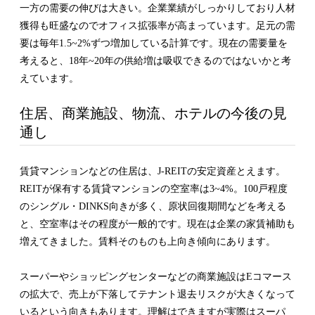
一方の需要の伸びは大きい。企業業績がしっかりしており人材
獲得も旺盛なのでオフィス拡張率が高まっています。足元の需
要は毎年1.5~2%ずつ増加している計算です。現在の需要量を
考えると、18年~20年の供給増は吸収できるのではないかと考
えています。
住居、商業施設、物流、ホテルの今後の見
通し
賃貸マンションなどの住居は、J-REITの安定資産とえます。
REITが保有する賃貸マンションの空室率は3~4%。100戸程度
のシングル・DINKS向きが多く、原状回復期間などを考える
と、空室率はその程度が一般的です。現在は企業の家賃補助も
増えてきました。賃料そのものも上向き傾向にあります。
スーパーやショッピングセンターなどの商業施設はEコマース
の拡大で、売上が下落してテナント退去リスクが大きくなって
いるという向きもあります。理解はできますが実際はスーパ