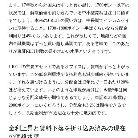
ます。17年秋から外国人はずっと買い越し。1700ポント以下の
状況では、解散価値を割り込んでいる中小型銘柄は注目に値す
るでしょう。本来のJ-REITの買い方は、中長期でインカムゲイ
ンに期待すること。1700~1800ポイント半ばくらいなら分配金
利回りは4%くらいあります。これが欲しくて、地銀などの国
内金融機関はずっと買い越し基調です。ある意味で、このあた
りが東証REIT指数の居心地いい水準といえそうです。
J-REITの主要アセットであるオフィスは、賃料がずっと上がっ
ています。この低金利環境で支払利息も減少傾向が続いていま
す。それを裏づけるように、分配金は12年比で一口あたり20%
ほど増えています。いまのような環境が続けば、今後5年は同
じような分配金成長が期待できるでしょう。東証REIT指数は
2000ポイントにいくだろうし、分配金も3.2%は期待できるで
しょう。長期金利が0%近辺なら十分に魅力的です。
金利上昇と賃料下落を折り込み済みの現在
の価格水準