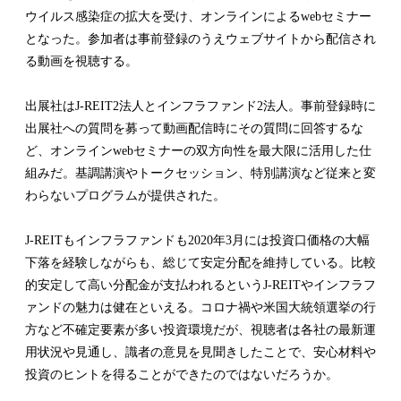
ウイルス感染症の拡大を受け、オンラインによるwebセミナー
となった。参加者は事前登録のうえウェブサイトから配信され
る動画を視聴する。
出展社はJ-REIT2法人とインフラファンド2法人。事前登録時に
出展社への質問を募って動画配信時にその質問に回答するな
ど、オンラインwebセミナーの双方向性を最大限に活用した仕
組みだ。基調講演やトークセッション、特別講演など従来と変
わらないプログラムが提供された。
J-REITもインフラファンドも2020年3月には投資口価格の大幅
下落を経験しながらも、総じて安定分配を維持している。比較
的安定して高い分配金が支払われるというJ-REITやインフラフ
ァンドの魅力は健在といえる。コロナ禍や米国大統領選挙の行
方など不確定要素が多い投資環境だが、視聴者は各社の最新運
用状況や見通し、識者の意見を見聞きしたことで、安心材料や
投資のヒントを得ることができたのではないだろうか。