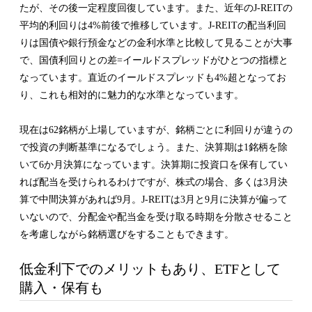
たが、その後一定程度回復しています。また、近年のJ-REITの
平均的利回りは4%前後で推移しています。J-REITの配当利回
りは国債や銀行預金などの金利水準と比較して見ることが大事
で、国債利回りとの差=イールドスプレッドがひとつの指標と
なっています。直近のイールドスプレッドも4%超となってお
り、これも相対的に魅力的な水準となっています。
現在は62銘柄が上場していますが、銘柄ごとに利回りが違うの
で投資の判断基準になるでしょう。また、決算期は1銘柄を除
いて6か月決算になっています。決算期に投資口を保有してい
れば配当を受けられるわけですが、株式の場合、多くは3月決
算で中間決算があれば9月。J-REITは3月と9月に決算が偏って
いないので、分配金や配当金を受け取る時期を分散させること
を考慮しながら銘柄選びをすることもできます。
低金利下でのメリットもあり、ETFとして
購入・保有も