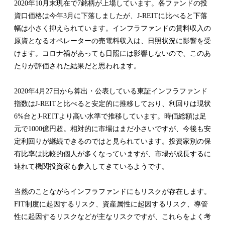
2020年10月末現在で7銘柄が上場しています。各ファンドの投
資口価格は今年3月に下落しましたが、J-REITに比べると下落
幅は小さく抑えられています。インフラファンドの賃料収入の
原資となるオペレーターの売電料収入は、日照状況に影響を受
けます。コロナ禍があっても日照には影響しないので、このあ
たりが評価された結果だと思われます。
2020年4月27日から算出・公表している東証インフラファンド
指数はJ-REITと比べると安定的に推移しており、利回りは現状
6%台とJ-REITより高い水準で推移しています。時価総額は足
元で1000億円超。相対的に市場はまだ小さいですが、今後も安
定利回りが継続できるのではと見られています。投資家別の保
有比率は比較的個人が多くなっていますが、市場が成長するに
連れて機関投資家も参入してきているようです。
当然のことながらインフラファンドにもリスクが存在します。
FIT制度に起因するリスク、資産属性に起因するリスク、導管
性に起因するリスクなどが主なリスクですが、これらをよく考