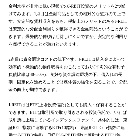
金利水準が非常に低い現状でのJ-REIT投資のメリットを2つ挙
げてみます。1点目は金融商品としての相対的な魅力の向上で
す。安定的な賃料収入をもち、税制上のメリットのあるJ-REIT
は安定的な分配金利回りを獲得できる金融商品ということがで
きます。爆発的な伸びは期待しにくいですが、安定的な利回り
を獲得できることが魅力といえます。
2点目は資金調達コストの低下です。J-REITは借入金によって
効率的・機動的な物件取得をおこなっており(平均的な有利子
負債比率は40~50%)、良好な資金調達環境の下、借入れの長
期・固定化を進めることで財務体質の強化を図ることで、分配
金の向上が期待できます。
J-REITははETF(上場投資信託)としても購入・保有することが
できます。ETFは取引所で取り引きされる投資信託で、いわば
取引所に上場しているインデックスファンド。具体的には、東
証REIT指数に連動するETF(10銘柄)、東証REIT Core指数に連
動するETF(3銘柄)、日経ESG-REIT指数に連動するETF(1銘