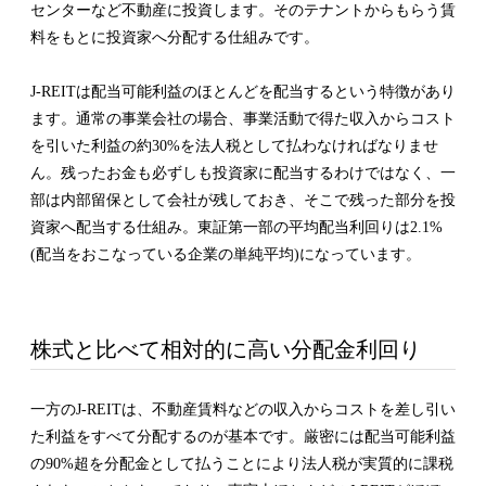
センターなど不動産に投資します。そのテナントからもらう賃
料をもとに投資家へ分配する仕組みです。
J-REITは配当可能利益のほとんどを配当するという特徴があり
ます。通常の事業会社の場合、事業活動で得た収入からコスト
を引いた利益の約30%を法人税として払わなければなりませ
ん。残ったお金も必ずしも投資家に配当するわけではなく、一
部は内部留保として会社が残しておき、そこで残った部分を投
資家へ配当する仕組み。東証第一部の平均配当利回りは2.1%
(配当をおこなっている企業の単純平均)になっています。
株式と比べて相対的に高い分配金利回り
一方のJ-REITは、不動産賃料などの収入からコストを差し引い
た利益をすべて分配するのが基本です。厳密には配当可能利益
の90%超を分配金として払うことにより法人税が実質的に課税