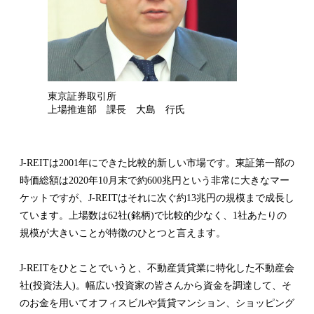
東京証券取引所
上場推進部 課長 大島 行氏
J-REITは2001年にできた比較的新しい市場です。東証第一部の
時価総額は2020年10月末で約600兆円という非常に大きなマー
ケットですが、J-REITはそれに次ぐ約13兆円の規模まで成長し
ています。上場数は62社(銘柄)で比較的少なく、1社あたりの
規模が大きいことが特徴のひとつと言えます。
J-REITをひとことでいうと、不動産賃貸業に特化した不動産会
社(投資法人)。幅広い投資家の皆さんから資金を調達して、そ
のお金を用いてオフィスビルや賃貸マンション、ショッピング