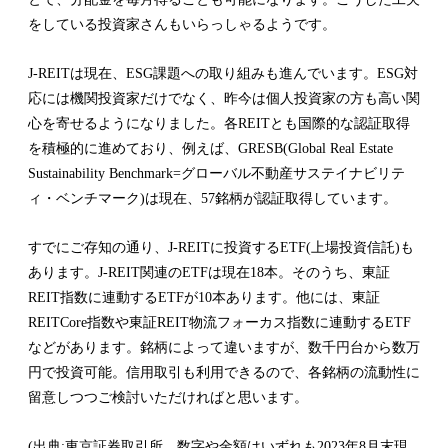
をしている投資家さんもいらっしゃるようです。
J-REITは現在、ESG課題への取り組みも進んでいます。ESG対
応には機関投資家だけでなく、昨今は個人投資家の方も高い関
心を寄せるようになりました。各REITとも国際的な認証取得
を積極的に進めており、例えば、GRESB(Global Real Estate
Sustainability Benchmark=グローバル不動産サステイナビリテ
ィ・ベンチマーク)は現在、57銘柄が認証取得しています。
すでにご存知の通り、J-REITに投資するETF(上場投資信託)も
あります。J-REIT関連のETFは現在18本。そのうち、東証
REIT指数に連動するETFが10本あります。他には、東証
REITCore指数や東証REIT物流フォーカス指数に連動するETF
などがあります。銘柄によって違いますが、数千円台から数万
円で投資可能。信用取引も利用できるので、各銘柄の流動性に
留意しつつご検討いただければと思います。
(出典:東京証券取引所。数字や金額はいずれも2023年8月末現