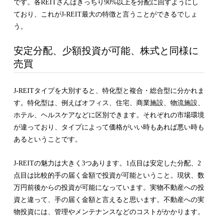
です。各REITさんはきっちり90%以上を分配に回すようにし
ており、これがJ-REIT最大の特徴と言うことができるでしょ
う。
安定分配、少額投資が可能、株式と同様に
売買
J-REITタイプを大別すると、特化型と複合・総合型に分かれま
す。特化型は、例えばオフィス、住宅、商業施設、物流施設、
ホテル、ヘルスケアなどに区別できます。それぞれの市場環境
が違っており、タイプによって価格がいい時もあれば悪い時も
あるということです。
J-REITの魅力は大きく3つあります。1点目は安定した分配、2
点目は比較的手の届く金額で投資が可能ということ。現状、数
万円前後からの投資が可能になっています。実物不動産への投
資と違って、手の届く金額と言えると思います。不動産への実
物投資には、管理やメンテナンスなどのコストがかかります。