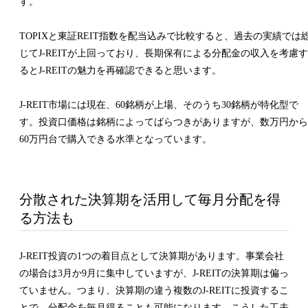
す。
TOPIXと東証REIT指数を配当込みで比較すると、過去の実績では
じてJ-REITが上回っており、長期保有による分配金の収入を考慮す
るとJ-REITの魅力を再確認できると思います。
J-REIT市場には現在、60銘柄が上場、そのうち30銘柄が特化型で
す。投資口価格は銘柄によってばらつきがありますが、数万円から
60万円台で購入できる水準となっています。
分散された決算期を活用して毎月分配を得
る方法も
J-REIT投資の1つの着目点として決算期があります。事業会社
の場合は3月か9月に集中していますが、J-REITの決算期は偏っ
ていません。つまり、決算期の違う複数のJ-REITに投資するこ
とで、分配金を毎月得ることも可能になります。こうした工夫