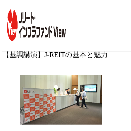
トップ
イベント一覧
「J-REITファンin東京」3年半ぶりの東京
2023年09月30日
「J-REITファンin東京」3年半ぶりの東
京でのリアル開催
【基調講演】J-REITの基本と魅力