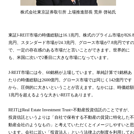
株式会社東京証券取引所 上場推進部長 荒井 啓祐氏
東証J-REIT市場の時価総額は16.1兆円。株式のプライム市場が826.
兆円、スタンダード市場が24.3兆円、グロース市場が7.8兆円です
で、一定の存在感のある市場だと言いことができます。世界的に
も、米国に次いで2番目に大きな市場になっています。
J-REIT市場には今、60銘柄が上場しています。単純計算で1銘柄あ
たりの時価総額は2600億円。グロース市場では同じく142億円です
から、圧倒的に大きいということが言えます。なかには、時価総額
1兆円を超えるような大きいREITもあります。
REITはReal Estate Investment Trust=不動産投資信託のことですが、
投資信託というよりは「自社で保有する不動産の賃貸に特化した不
動産会社のようなもの」と考えていただくとイメージしやすいと思
います。会社に近い「投資法人」という法律上の制度を利用してお