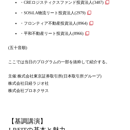
外
・CREロジスティクスファンド投資法人(3487)
リ
部
外
・SOSiLA物流リート投資法人(2979)
ン
リ
部
ク
外
・フロンティア不動産投資法人(8964)
ン
リ
部
ク
外
・平和不動産リート投資法人(8966)
ン
リ
部
ク
ン
(五十音順)
リ
ク
ン
ここでは当日のプログラムの一部を抜粋して紹介する。
ク
主催:株式会社東京証券取引所(日本取引所グループ)
株式会社日経ラジオ社
株式会社プロネクサス
【基調講演】
J-REITの基本と魅力