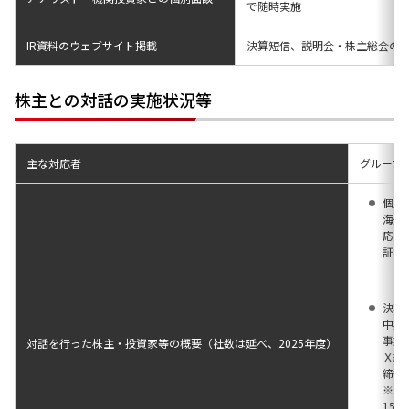
で随時実施
IR資料のウェブサイト掲載
決算短信、説明会・株主総会の
株主との対話の実施状況等
主な対応者
グループC
個別
海外
応）
証券
決算
中期
事業
対話を⾏った株主・投資家等の概要（社数は延べ、2025年度）
Ｘ総
締役
※合
15