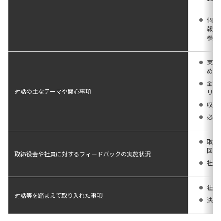
個人
報・
参加
東京
めの
⾦利
対話の主なテーマや関心事項
リア
収益
必要
取締
回）
取締役会や社員に対するフィードバックの実施状況
社員
社外
対話等を踏まえて取り入れた事項
決算