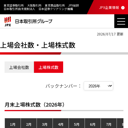
東京証券取引所
大阪取引所
東京商品取引所
JPX総研
JPX企業情報
日本取引所自主規制法人
日本証券クリアリング機構
2026/07/17 更新
上場会社数・上場株式数
上場会社数
上場株式数
バックナンバー：
月末上場株式数（2026年）
1月
2月
3月
4月
5月
6月
7月
8月