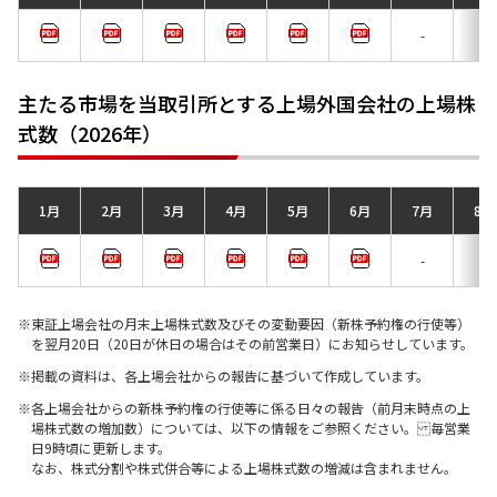
-
-
主たる市場を当取引所とする上場外国会社の上場株
式数（2026年）
1月
2月
3月
4月
5月
6月
7月
8月
-
-
東証上場会社の月末上場株式数及びその変動要因（新株予約権の行使等）
を翌月20日（20日が休日の場合はその前営業日）にお知らせしています。
掲載の資料は、各上場会社からの報告に基づいて作成しています。
各上場会社からの新株予約権の行使等に係る日々の報告（前月末時点の上
場株式数の増加数）については、以下の情報をご参照ください。 毎営業
日9時頃に更新します。
なお、株式分割や株式併合等による上場株式数の増減は含まれません。