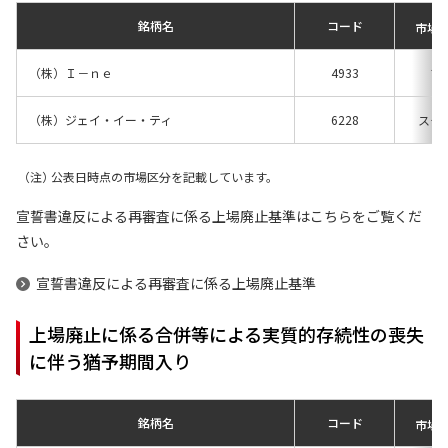
銘柄名
コード
市場
（株）Ｉ－ｎｅ
4933
プ
（株）ジェイ・イー・ティ
6228
スタ
公表日時点の市場区分を記載しています。
宣誓書違反による再審査に係る上場廃止基準はこちらをご覧くだ
さい。
宣誓書違反による再審査に係る上場廃止基準
上場廃止に係る合併等による実質的存続性の喪失
に伴う猶予期間入り
銘柄名
コード
市場