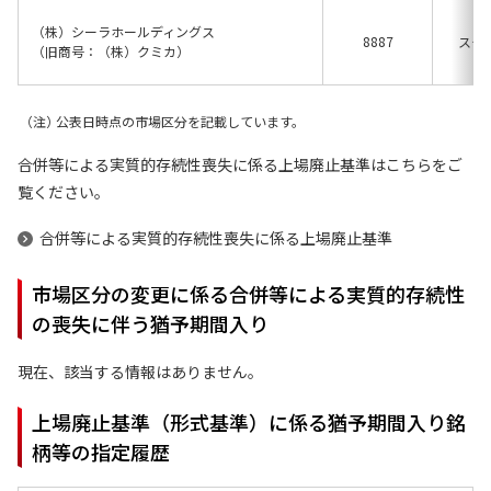
（株）シーラホールディングス
8887
スタ
（旧商号：（株）クミカ）
公表日時点の市場区分を記載しています。
合併等による実質的存続性喪失に係る上場廃止基準はこちらをご
覧ください。
合併等による実質的存続性喪失に係る上場廃止基準
市場区分の変更に係る合併等による実質的存続性
の喪失に伴う猶予期間入り
現在、該当する情報はありません。
上場廃止基準（形式基準）に係る猶予期間入り銘
柄等の指定履歴