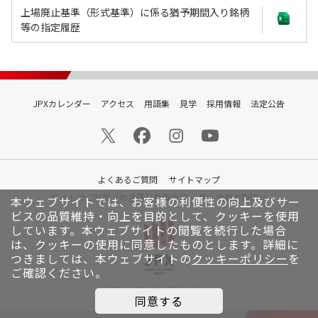
上場廃止基準（形式基準）に係る猶予期間入り銘柄
等の指定履歴
JPXカレンダー
アクセス
用語集
見学
採用情報
法定公告
よくあるご質問
サイトマップ
サイトのご利用上の注意と免責事項
個人情報の取扱い
本ウェブサイトでは、お客様の利便性の向上及びサー
ビスの品質維持・向上を目的として、クッキーを使用
しています。
本ウェブサイトの閲覧を続行した場合
は、クッキーの使用に同意したものとします。詳細に
つきましては、本ウェブサイトの
クッキーポリシー
を
ご確認ください。
© Japan Exchange Group, Inc.
同意する