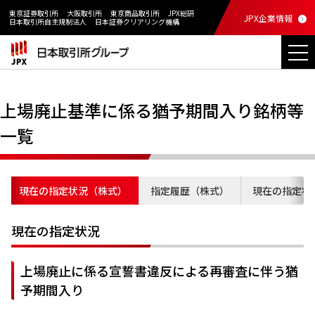
東京証券取引所
大阪取引所
東京商品取引所
JPX総研
JPX企業情報
日本取引所自主規制法人
日本証券クリアリング機構
上場廃止基準に係る猶予期間入り銘柄等
一覧
現在の指定状況（株式）
指定履歴（株式）
現在の指定状
現在の指定状況
上場廃止に係る宣誓書違反による再審査に伴う猶
予期間入り