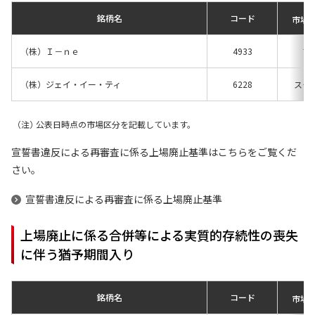
銘柄名
コード
市場
（株）Ｉ－ｎｅ
4933
プ
（株）ジェイ・イー・ティ
6228
スタ
公表日時点の市場区分を記載しています。
宣誓書違反による再審査に係る上場廃止基準はこちらをご覧くだ
さい。
宣誓書違反による再審査に係る上場廃止基準
上場廃止に係る合併等による実質的存続性の喪失
に伴う猶予期間入り
銘柄名
コード
市場