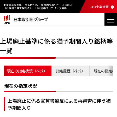
東京証券取引所
大阪取引所
東京商品取引所
JPX総研
JPX企業情報
日本取引所自主規制法人
日本証券クリアリング機構
上場廃止基準に係る猶予期間入り銘柄等
一覧
現在の指定状況（株式）
指定履歴（株式）
現在の指定状
現在の指定状況
上場廃止に係る宣誓書違反による再審査に伴う猶
予期間入り