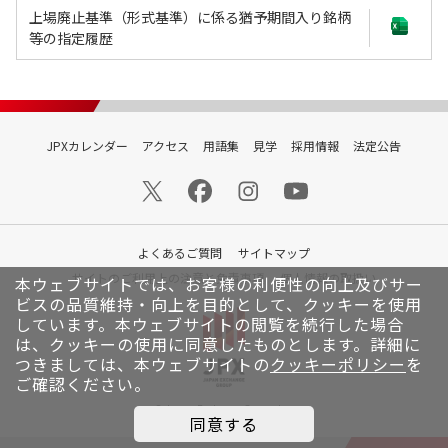
上場廃止基準（形式基準）に係る猶予期間入り銘柄
等の指定履歴
JPXカレンダー
アクセス
用語集
見学
採用情報
法定公告
よくあるご質問
サイトマップ
サイトのご利用上の注意と免責事項
個人情報の取扱い
本ウェブサイトでは、お客様の利便性の向上及びサー
ビスの品質維持・向上を目的として、クッキーを使用
しています。
本ウェブサイトの閲覧を続行した場合
は、クッキーの使用に同意したものとします。詳細に
つきましては、本ウェブサイトの
クッキーポリシー
を
ご確認ください。
© Japan Exchange Group, Inc.
同意する