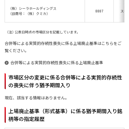
（株）シーラホールディングス
8887
スタ
（旧商号：（株）クミカ）
公表日時点の市場区分を記載しています。
合併等による実質的存続性喪失に係る上場廃止基準はこちらをご
覧ください。
合併等による実質的存続性喪失に係る上場廃止基準
市場区分の変更に係る合併等による実質的存続性
の喪失に伴う猶予期間入り
現在、該当する情報はありません。
上場廃止基準（形式基準）に係る猶予期間入り銘
柄等の指定履歴