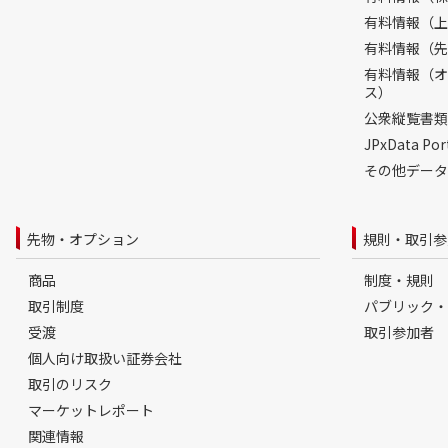
有料情報（上
有料情報（先
有料情報（オ
ス）
公衆縦覧書類
JPxData 
その他データ
先物・オプション
規則・取引参
商品
制度・規則
取引制度
パブリック・
受渡
取引参加者
個人向け取扱い証券会社
取引のリスク
マーケットレポート
関連情報