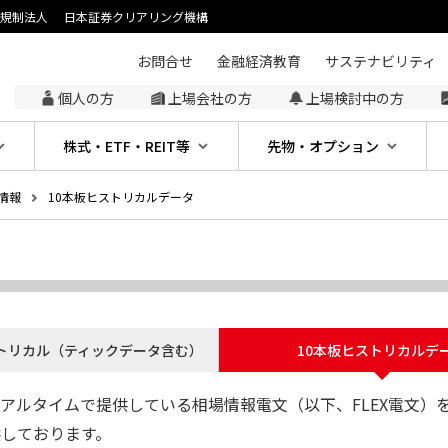
主規制法人
日本証券クリアリング機構
お問合せ
金融経済教育
サステナビリティ
個人の方
上場会社の方
上場検討中の方
株式・ETF・REIT等
先物・オプション
情報
10本板ヒストリカルデータ
トリカル（ティックデータ含む）
10本板ヒストリカルデ
アルタイムで提供している相場情報電文（以下、FLEX電文）
提供しております。