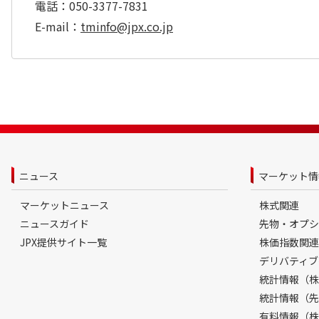
電話：050-3377-7831
E-mail：
tminfo@jpx.co.jp
ニュース
マーケット情
マーケットニュース
株式関連
ニュースガイド
先物・オプシ
JPX提供サイト一覧
株価指数関連
デリバティブ
統計情報（株
統計情報（先
有料情報（株