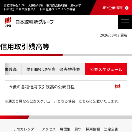
東京証券取引所
大阪取引所
東京商品取引所
JPX総研
JPX企業情報
日本取引所自主規制法人
日本証券クリアリング機構
2026/08/03 更新
信用取引残高等
引週末残高
信用取引現在高 過去推移表
公表スケジュール
今後の各種信用取引残高の公表日程
通常と異なる公表スケジュールとなる場合、こちらに記載いたします。
JPXカレンダー
アクセス
用語集
見学
採用情報
法定公告