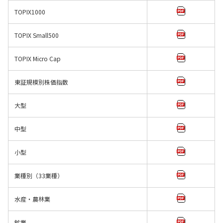
TOPIX1000
TOPIX Small500
TOPIX Micro Cap
東証規模別株価指数
大型
中型
小型
業種別（33業種）
水産・農林業
鉱業