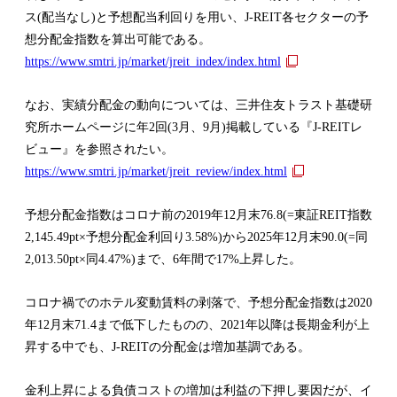
ス(配当なし)と予想配当利回りを用い、J-REIT各セクターの予
想分配金指数を算出可能である。
外
https://www.smtri.jp/market/jreit_index/index.html
部
なお、実績分配金の動向については、三井住友トラスト基礎研
リ
究所ホームページに年2回(3月、9月)掲載している『J-REITレ
ン
ビュー』を参照されたい。
ク
外
https://www.smtri.jp/market/jreit_review/index.html
部
予想分配金指数はコロナ前の2019年12月末76.8(=東証REIT指数
リ
2,145.49pt×予想分配金利回り3.58%)から2025年12月末90.0(=同
ン
2,013.50pt×同4.47%)まで、6年間で17%上昇した。
ク
コロナ禍でのホテル変動賃料の剥落で、予想分配金指数は2020
年12月末71.4まで低下したものの、2021年以降は長期金利が上
昇する中でも、J-REITの分配金は増加基調である。
金利上昇による負債コストの増加は利益の下押し要因だが、イ