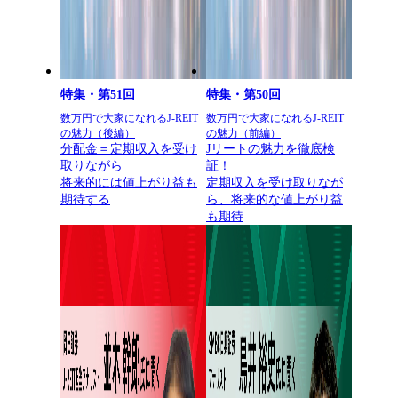
特集・第51回
特集・第50回
数万円で大家になれるJ-REIT
数万円で大家になれるJ-REIT
の魅力（後編）
の魅力（前編）
分配金＝定期収入を受け
Jリートの魅力を徹底検
取りながら
証！
将来的には値上がり益も
定期収入を受け取りなが
期待する
ら、将来的な値上がり益
も期待