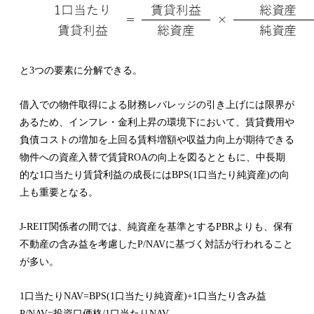
と3つの要素に分解できる。
借入での物件取得による財務レバレッジの引き上げには限界が
あるため、インフレ・金利上昇の環境下において、賃貸費用や
負債コストの増加を上回る賃料増額や収益力向上が期待できる
物件への資産入替で賃貸ROAの向上を図るとともに、中長期
的な1口当たり賃貸利益の成長にはBPS(1口当たり純資産)の向
上も重要となる。
J-REIT関係者の間では、純資産を基準とするPBRよりも、保有
不動産の含み益を考慮したP/NAVに基づく対話が行われること
が多い。
1口当たりNAV=BPS(1口当たり純資産)+1口当たり含み益
P/NAV=投資口価格/1口当たりNAV