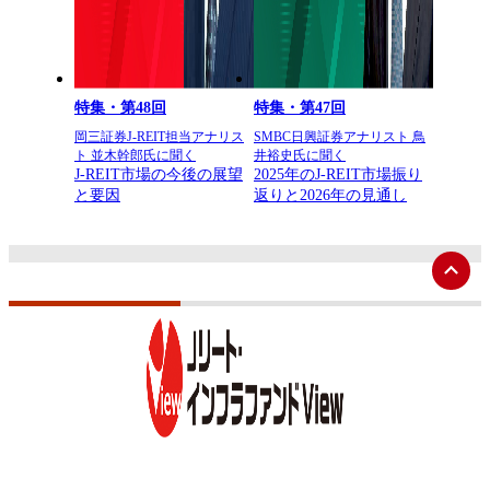
特集・第48回
特集・第47回
岡三証券J-REIT担当アナリス
SMBC日興証券アナリスト 鳥
ト 並木幹郎氏に聞く
井裕史氏に聞く
J-REIT市場の今後の展望
2025年のJ-REIT市場振り
と要因
返りと2026年の見通し
ペ
ー
ジ
ト
ッ
プ
へ