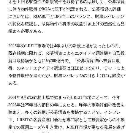
オを上回る収益性の新規物件を取得するのは難しく、公募増資
に伴う物件取得でROAの低下が想定される。公募増資の評価
においては、ROA低下とBPS向上のバランス、財務レバレッジ
の変化を確認し、取得物件の将来の収益引き上げの蓋然性も見
極める必要がある。
2025年のJ-REIT市場では4年ぶりの新規上場があったものの、
既存銘柄に限れば、公募増資によるエクイティ調達額と自己投
資口取得額がともに約700億円で、「公募増資-自己投資口取
得」のネットエクイティ調達額はほほゼロであり、デットによ
る物件取得が進んだが、財務レバレッジの引き上げには限度が
ある。
2001年9月の2銘柄上場で始まったJ-REIT市場にとって、今年
2026年は25年目の節目の年にあたる。昨年の市場評価の改善を
踏まえ、多くの銘柄が公募増資を実施することで、インフレ
下、J-REITの各資産運用会社が専門家として投資家からの不動
産での運用ニーズを引き受け、J-REIT市場が更なる発展を遂げ