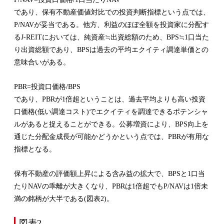
であり、保有不動産価値対比での投資判断指標という点では、
P/NAVが妥当である。他方、利益のほぼ全額を投資家に分配す
るJ-REITにおいては、純資産≒出資総額のため、BPS≒1口当た
り出資総額であり、BPSは過去の平均エクイティ調達単価との
意味合いがある。
PBR=投資口価格/BPS
であり、PBRが1倍超ということは、過去平均よりも高い投資
口価格(低い調達コスト)でエクイティを調達できるポテンシャ
ルがあると捉えることができる。公募増資により、BPS向上を
通じた分配金成長が可能かどうかという点では、PBRが有用な
指標となる。
保有不動産の評価額上昇による含み益の拡大で、BPSと1口当
たりNAVの乖離が大きくなり、PBRは1倍超でもP/NAVは1倍未
満の銘柄が大半である(図表2)。
図表2