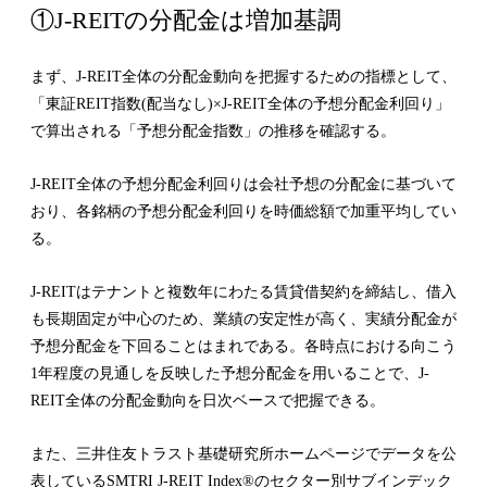
①J-REITの分配金は増加基調
まず、J-REIT全体の分配金動向を把握するための指標として、
「東証REIT指数(配当なし)×J-REIT全体の予想分配金利回り」
で算出される「予想分配金指数」の推移を確認する。
J-REIT全体の予想分配金利回りは会社予想の分配金に基づいて
おり、各銘柄の予想分配金利回りを時価総額で加重平均してい
る。
J-REITはテナントと複数年にわたる賃貸借契約を締結し、借入
も長期固定が中心のため、業績の安定性が高く、実績分配金が
予想分配金を下回ることはまれである。各時点における向こう
1年程度の見通しを反映した予想分配金を用いることで、J-
REIT全体の分配金動向を日次ベースで把握できる。
また、三井住友トラスト基礎研究所ホームページでデータを公
表しているSMTRI J-REIT Index®のセクター別サブインデック