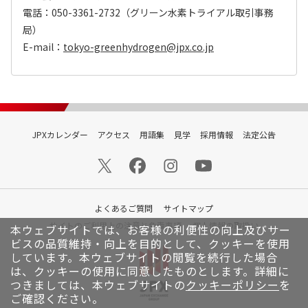
電話：050-3361-2732（グリーン水素トライアル取引事務
局）
E-mail：
tokyo-greenhydrogen@jpx.co.jp
JPXカレンダー
アクセス
用語集
見学
採用情報
法定公告
よくあるご質問
サイトマップ
サイトのご利用上の注意と免責事項
個人情報の取扱い
本ウェブサイトでは、お客様の利便性の向上及びサー
ビスの品質維持・向上を目的として、クッキーを使用
しています。
本ウェブサイトの閲覧を続行した場合
は、クッキーの使用に同意したものとします。詳細に
つきましては、本ウェブサイトの
クッキーポリシー
を
ご確認ください。