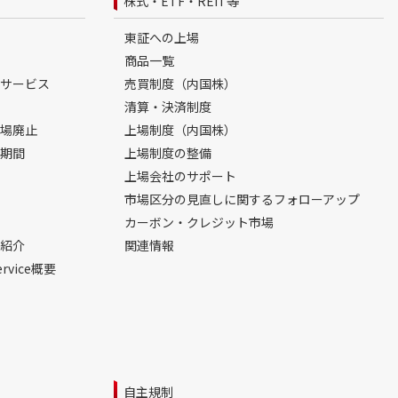
株式・ETF・REIT等
東証への上場
商品一覧
サービス
売買制度（内国株）
清算・決済制度
場廃止
上場制度（内国株）
期間
上場制度の整備
上場会社のサポート
市場区分の見直しに関するフォローアップ
カーボン・クレジット市場
紹介
関連情報
ervice概要
自主規制