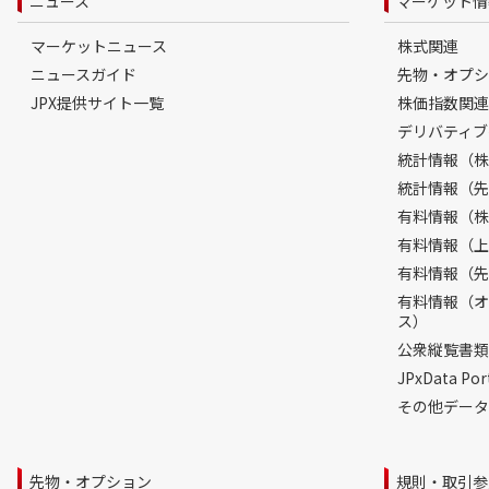
ニュース
マーケット情
マーケットニュース
株式関連
ニュースガイド
先物・オプシ
JPX提供サイト一覧
株価指数関連
デリバティブ
統計情報（株
統計情報（先
有料情報（株
有料情報（上
有料情報（先
有料情報（オ
ス）
公衆縦覧書類
JPxData 
その他データ
先物・オプション
規則・取引参