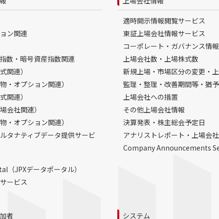
報
上場会社情報
適時開示情報閲覧サービス
ョン関連
東証上場会社情報サービス
コーポレート・ガバナンス情報
指数・暗号資産指数関連
上場会社数・上場株式数
式関連）
新規上場・市場区分の変更・上
物・オプション関連）
監理・整理・改善期間等・猶予
式関連）
上場会社への措置
場会社関連）
その他上場会社情報
物・オプション関連）
決算発表・株主総会予定日
ルタナティブデータ提供サービ
アナリストレポート・上場会社
Company Announcements S
Portal（JPXデータポータル）
サービス
加者
システム