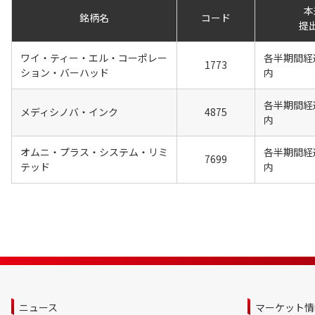
本
銘柄名
コード
提
ワイ・ティー・エル・コーポレー
各半期間経
1773
ション・バーハッド
内
各半期間経
メディシノバ・インク
4875
内
オムニ・プラス・システム・リミ
各半期間経
7699
テッド
内
ニュース
マーケット情