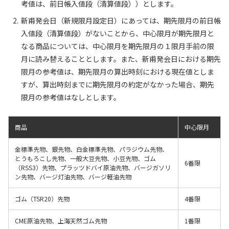
考値は、前日帳入値段（清算値段））とします。
新甫発会日（新規限月設定日）にあっては、期先限月の前日帳
入値段（清算値段）がないことから、中心限月が期先限月と
なる商品については、中心限月を期先限月の１限月手前の限
月に読み替えることとします。また、新甫発会日における期先
限月の参考値は、期先限月の算出時刻における現在値としま
すが、算出時刻までに期先限月の約定がなかった場合、期先
限月の参考値はなしとします。
商品
中心限月
金標準先物、銀先物、白金標準先物、パラジウム先物、
とうもろこし先物、一般大豆先物、小豆先物、ゴム
6番限
（RSS3）先物、プラッツドバイ原油先物、バージガソリ
ン先物、バージ灯油先物、バージ軽油先物
ゴム（TSR20）先物
4番限
CME原油先物、上海天然ゴム先物
1番限