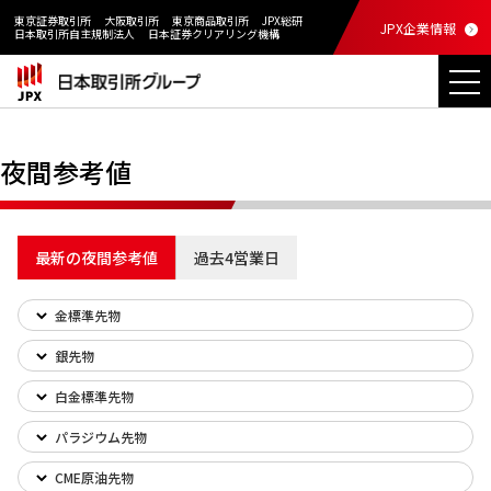
東京証券取引所
大阪取引所
東京商品取引所
JPX総研
JPX企業情報
日本取引所自主規制法人
日本証券クリアリング機構
夜間参考値
最新の夜間参考値
過去4営業日
金標準先物
銀先物
白金標準先物
パラジウム先物
CME原油先物