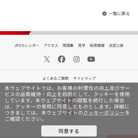
一覧に戻る
JPXカレンダー
アクセス
用語集
見学
採用情報
法定公告
よくあるご質問
サイトマップ
サイトのご利用上の注意と免責事項
個人情報の取扱い
本ウェブサイトでは、お客様の利便性の向上及びサー
ビスの品質維持・向上を目的として、クッキーを使用
しています。
本ウェブサイトの閲覧を続行した場合
は、クッキーの使用に同意したものとします。詳細に
つきましては、本ウェブサイトの
クッキーポリシー
を
ご確認ください。
© Japan Exchange Group, Inc.
同意する