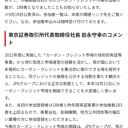
併せて、市場開設当初からのカーボン・クレジット市場参加者の
数が、188者となりましたこともお知らせいたします。
※9月19日公表済み。参加者一覧は、末尾の関連リンク先をご覧く
ださい。なお、参加者申込みは随時受け付けております。
東京証券取引所代表取締役社長 岩永守幸のコメン
ト
2022年度に実施した「カーボン・クレジット市場の技術的実証等
事業」から得た知見と市場運営の経験を活かし、我が国において
本格的にカーボン・クレジットを集合的に取引できる場を提供す
るとともに、同クレジットの価格を公示する役割を果たす観点か
ら、JPXグループにおける正式な制度として、本年10月11日にカ
ーボン・クレジット市場を開設できることを大変嬉しく思いま
す。
また、当初の参加登録者は188者と昨年度実証事業の参加者数183
者を上回るもので、事業会社、金融機関、地方公共団体等の幅広
い業種の方に参加登録をいただきました。
今般のカーボン・クレジット市場の開設は、JPXグループが、我が