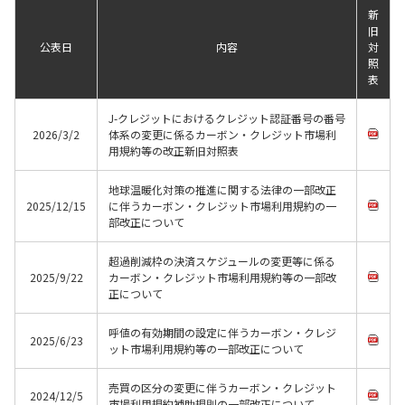
新
旧
公表日
内容
対
照
表
J-クレジットにおけるクレジット認証番号の番号
2026/3/2
体系の変更に係るカーボン・クレジット市場利
用規約等の改正新旧対照表
地球温暖化対策の推進に関する法律の一部改正
2025/12/15
に伴うカーボン・クレジット市場利用規約の一
部改正について
超過削減枠の決済スケジュールの変更等に係る
2025/9/22
カーボン・クレジット市場利用規約等の一部改
正について
呼値の有効期間の設定に伴うカーボン・クレジ
2025/6/23
ット市場利用規約等の一部改正について
売買の区分の変更に伴うカーボン・クレジット
2024/12/5
市場利用規約補助規則の一部改正について