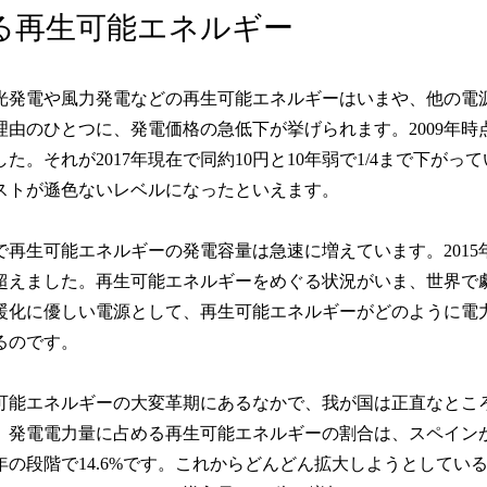
る再生可能エネルギー
光発電や風力発電などの再生可能エネルギーはいまや、他の電
理由のひとつに、発電価格の急低下が挙げられます。2009年時点
した。それが2017年現在で同約10円と10年弱で1/4まで下
ストが遜色ないレベルになったといえます。
で再生可能エネルギーの発電容量は急速に増えています。201
超えました。再生可能エネルギーをめぐる状況がいま、世界で
暖化に優しい電源として、再生可能エネルギーがどのように電
るのです。
可能エネルギーの大変革期にあるなかで、我が国は正直なとこ
、発電電力量に占める再生可能エネルギーの割合は、スペインが40.3%
15年の段階で14.6%です。これからどんどん拡大しようとしているな