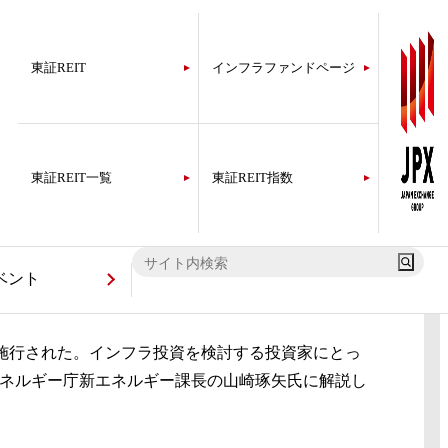
東証REIT
インフラファンドページ
東証REIT一覧
東証REIT指数
ーをめざす
ベント
正・施行された。インフラ投資を検討する投資家にとっ
ネルギー庁新エネルギー課長の山崎琢矢氏に解説し