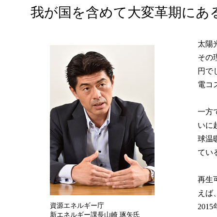
我が国を含めて大変革期にあ
太陽
その
円で
電コ
一方
いに
球温
てい
再生
えば
資源エネルギー庁
20
新エネルギー課長山崎 琢矢氏