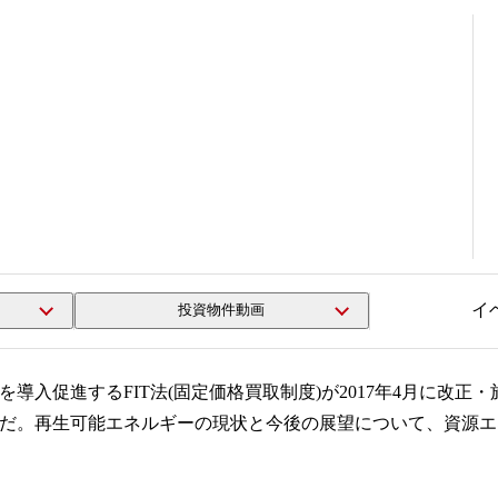
た再生可能エネルギーをめざす
して自立した再生可能エネルギ
イ
投資物件動画
導入促進するFIT法(固定価格買取制度)が2017年4月に改
だ。再生可能エネルギーの現状と今後の展望について、資源エ