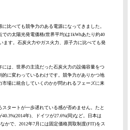
源に比べても競争力のある電源になってきました。
での太陽光発電価格(世界平均)は1kWhあたり約40
がっています。石炭火力やガス火力、原子力に比べても発
5年には、世界の主流だった石炭火力の設備容量をつ
劇的に変わっているわけです。競争力がありかつ地
力市場に統合していくのかが問われるフェーズに来
ろスタートが一歩遅れている感が否めません。たと
(2014年)、ドイツが27.6%(同)など。日本は
かで、2012年7月には固定価格買取制度(FIT)をス