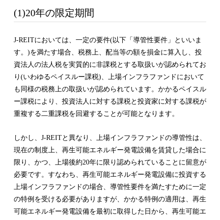
(1)20年の限定期間
J-REITにおいては、一定の要件(以下「導管性要件」といいま
す。)を満たす場合、税務上、配当等の額を損金に算入し、投
資法人の法人税を実質的に非課税とする取扱いが認められてお
り(いわゆるペイスルー課税)、上場インフラファンドにおいて
も同様の税務上の取扱いが認められています。かかるペイスル
ー課税により、投資法人に対する課税と投資家に対する課税が
重複する二重課税を回避することが可能となります。
しかし、J-REITと異なり、上場インフラファンドの導管性は、
現在の制度上、再生可能エネルギー発電設備を賃貸した場合に
限り、かつ、上場後約20年に限り認められていることに留意が
必要です。すなわち、再生可能エネルギー発電設備に投資する
上場インフラファンドの場合、導管性要件を満たすために一定
の特例を受ける必要がありますが、かかる特例の適用は、再生
可能エネルギー発電設備を最初に取得した日から、再生可能エ