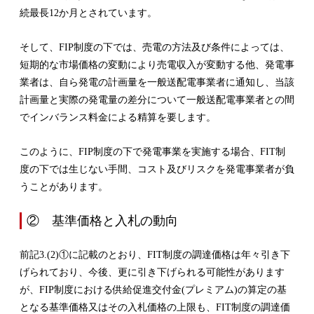
続最長12か月とされています。
そして、FIP制度の下では、売電の方法及び条件によっては、
短期的な市場価格の変動により売電収入が変動する他、発電事
業者は、自ら発電の計画量を一般送配電事業者に通知し、当該
計画量と実際の発電量の差分について一般送配電事業者との間
でインバランス料金による精算を要します。
このように、FIP制度の下で発電事業を実施する場合、FIT制
度の下では生じない手間、コスト及びリスクを発電事業者が負
うことがあります。
② 基準価格と入札の動向
前記3.(2)①に記載のとおり、FIT制度の調達価格は年々引き下
げられており、今後、更に引き下げられる可能性があります
が、FIP制度における供給促進交付金(プレミアム)の算定の基
となる基準価格又はその入札価格の上限も、FIT制度の調達価