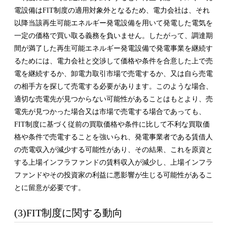
電設備はFIT制度の適用対象外となるため、電力会社は、それ
以降当該再生可能エネルギー発電設備を用いて発電した電気を
一定の価格で買い取る義務を負いません。したがって、調達期
間が満了した再生可能エネルギー発電設備で発電事業を継続す
るためには、電力会社と交渉して価格や条件を合意した上で売
電を継続するか、卸電力取引市場で売電するか、又は自ら売電
の相手方を探して売電する必要があります。このような場合、
適切な売電先が見つからない可能性があることはもとより、売
電先が見つかった場合又は市場で売電する場合であっても、
FIT制度に基づく従前の買取価格や条件に比して不利な買取価
格や条件で売電することを強いられ、発電事業者である賃借人
の売電収入が減少する可能性があり、その結果、これを原資と
する上場インフラファンドの賃料収入が減少し、上場インフラ
ファンドやその投資家の利益に悪影響が生じる可能性があるこ
とに留意が必要です。
(3)FIT制度に関する動向