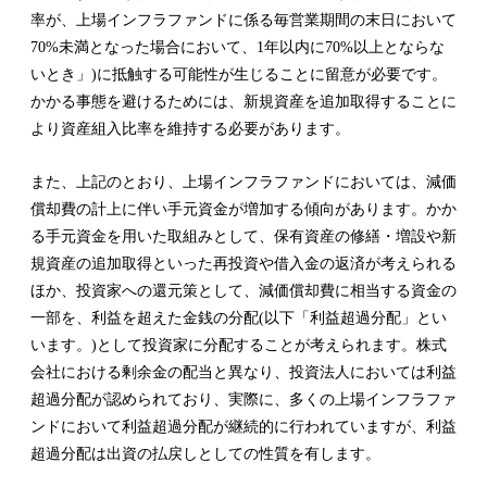
率が、上場インフラファンドに係る毎営業期間の末日において
70%未満となった場合において、1年以内に70%以上とならな
いとき」)に抵触する可能性が生じることに留意が必要です。
かかる事態を避けるためには、新規資産を追加取得することに
より資産組入比率を維持する必要があります。
また、上記のとおり、上場インフラファンドにおいては、減価
償却費の計上に伴い手元資金が増加する傾向があります。かか
る手元資金を用いた取組みとして、保有資産の修繕・増設や新
規資産の追加取得といった再投資や借入金の返済が考えられる
ほか、投資家への還元策として、減価償却費に相当する資金の
一部を、利益を超えた金銭の分配(以下「利益超過分配」とい
います。)として投資家に分配することが考えられます。株式
会社における剰余金の配当と異なり、投資法人においては利益
超過分配が認められており、実際に、多くの上場インフラファ
ンドにおいて利益超過分配が継続的に行われていますが、利益
超過分配は出資の払戻しとしての性質を有します。