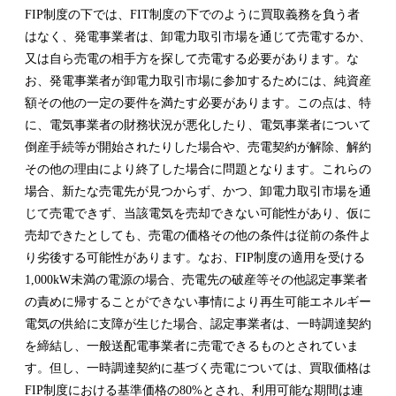
FIP制度の下では、FIT制度の下でのように買取義務を負う者
はなく、発電事業者は、卸電力取引市場を通じて売電するか、
又は自ら売電の相手方を探して売電する必要があります。な
お、発電事業者が卸電力取引市場に参加するためには、純資産
額その他の一定の要件を満たす必要があります。この点は、特
に、電気事業者の財務状況が悪化したり、電気事業者について
倒産手続等が開始されたりした場合や、売電契約が解除、解約
その他の理由により終了した場合に問題となります。これらの
場合、新たな売電先が見つからず、かつ、卸電力取引市場を通
じて売電できず、当該電気を売却できない可能性があり、仮に
売却できたとしても、売電の価格その他の条件は従前の条件よ
り劣後する可能性があります。なお、FIP制度の適用を受ける
1,000kW未満の電源の場合、売電先の破産等その他認定事業者
の責めに帰することができない事情により再生可能エネルギー
電気の供給に支障が生じた場合、認定事業者は、一時調達契約
を締結し、一般送配電事業者に売電できるものとされていま
す。但し、一時調達契約に基づく売電については、買取価格は
FIP制度における基準価格の80%とされ、利用可能な期間は連