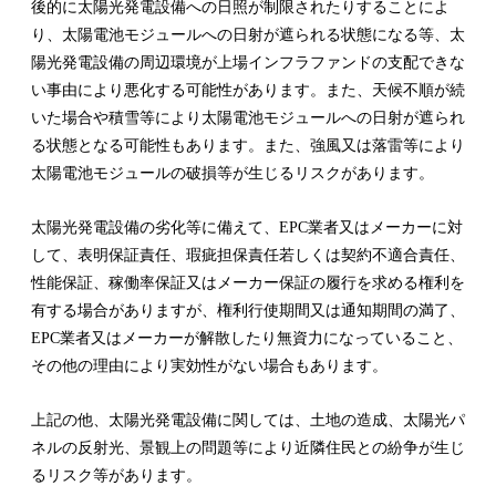
後的に太陽光発電設備への日照が制限されたりすることによ
り、太陽電池モジュールへの日射が遮られる状態になる等、太
陽光発電設備の周辺環境が上場インフラファンドの支配できな
い事由により悪化する可能性があります。また、天候不順が続
いた場合や積雪等により太陽電池モジュールへの日射が遮られ
る状態となる可能性もあります。また、強風又は落雷等により
太陽電池モジュールの破損等が生じるリスクがあります。
太陽光発電設備の劣化等に備えて、EPC業者又はメーカーに対
して、表明保証責任、瑕疵担保責任若しくは契約不適合責任、
性能保証、稼働率保証又はメーカー保証の履行を求める権利を
有する場合がありますが、権利行使期間又は通知期間の満了、
EPC業者又はメーカーが解散したり無資力になっていること、
その他の理由により実効性がない場合もあります。
上記の他、太陽光発電設備に関しては、土地の造成、太陽光パ
ネルの反射光、景観上の問題等により近隣住民との紛争が生じ
るリスク等があります。