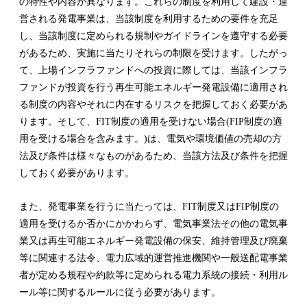
の特性や内容が異なります。これらの制度を利用して建設・運
営される発電事業は、当該制度を利用するための要件を充足
し、当該制度に定められる規制やガイドラインを遵守する必要
があるため、実施に当たりそれらの制限を受けます。したがっ
て、上場インフラファンドへの投資に際しては、当該インフラ
ファンドが投資を行う再生可能エネルギー発電設備に適用され
る制度の内容やそれに内在するリスクを把握しておく必要があ
ります。そして、FIT制度の適用を受けない場合(FIP制度の適
用を受ける場合を含みます。)は、電気や環境価値の売却の方
法及び条件は様々なものがあるため、当該方法及び条件を把握
しておく必要があります。
また、発電事業を行うに当たっては、FIT制度又はFIP制度の
適用を受けるか否かにかかわらず、電気事業法その他の電気事
業又は再生可能エネルギー発電設備の保安、維持管理及び廃棄
等に関連する法令、電力広域的運営推進機関や一般送配電事業
者が定める規程や約款等に定められる電力系統の接続・利用ル
ール等に関するルールに従う必要があります。