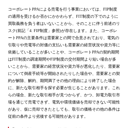
コーポレートPPAによる売電を行う事業においては、FIP制度
の適用を受けるか否かにかかわらず、FIT制度の下でのように
買取義務を負う者はいないことから、そのことに伴う前述のリ
スク(前記「4. FIP制度」参照)が存在します。また、コーポレ
ートPPAの主要条件は需要家との間で合意されており、電気の
引取りや売電等の対価の支払いも需要家の経営状況や資力等に
依拠していることが多いことや、コーポレートPPAの契約期間
はFIT制度の調達期間やFIP制度の交付期間より短い場合が多
いことから、需要家の経営状況や資力等が悪化したり、需要家
について倒産手続等が開始されたりした場合や、需要家との契
約が解除、解約、期間満了その他の理由により終了した場合
に、新たな取引相手を探す必要が生じることがあります。これ
らの場合、新たな取引相手が見つからず、かつ、卸電力取引市
場を通じて売電できず、電気や環境価値を売却できない可能性
があり、仮に売却できたとしても、取引の価格その他の条件は
従前の条件より劣後する可能性があります。