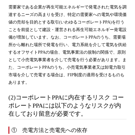
需要家である企業が再生可能エネルギーで発電された電気を調
達するニーズの高まりを受け、特定の需要家への電気や環境価
値の売却を目的とする取引(いわゆるコーポレートPPA)を行う
ことを前提として建設・運営される再生可能エネルギー発電設
備が増加しています。なお、コーポレートPPAのうち、需要場
所から離れた場所で発電を行い、電力系統を介して電気を供給
するオフサイトPPAの場合、電気事業法の規制の関係で、原則
として小売電気事業者を介して売電を行う必要があります。ま
た、コーポレートPPAのうち、小売電気事業者又は卸電力取引
市場を介して売電する場合は、FIP制度の適用を受けるものも
あります。
(2)コーポレートPPAに内在するリスク コー
ポレートPPAには以下のようなリスクが内
在しており留意が必要です。
① 売電方法と売電先への依存