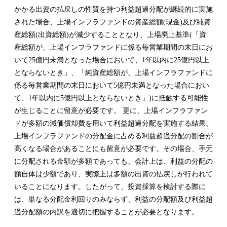
かかる出資の払戻しの性質を持つ利益超過分配が継続的に実施
された場合、上場インフラファンドの資産総額(現金)及び純資
産総額(出資総額)が減少することとなり、上場廃止基準(「資
産総額が、上場インフラファンドに係る毎営業期間の末日にお
いて25億円未満となった場合において、1年以内に25億円以上
とならないとき」、「純資産総額が、上場インフラファンドに
係る毎営業期間の末日において5億円未満となった場合におい
て、1年以内に5億円以上とならないとき」)に抵触する可能性
が生じることに留意が必要です。 更に、上場インフラファン
ドが多額の減価償却費を用いて利益超過分配を実施する結果、
上場インフラファンドの分配金に占める利益超過分配の割合が
高くなる場合があることにも留意が必要です。その場合、手元
に分配される金額が多額であっても、会計上は、利益の分配の
額自体は少額であり、実際上は多額の出資の払戻しが行われて
いることになります。したがって、投資採算を検討する際に
は、単なる分配金利回りのみならず、利益の分配額及び利益超
過分配額の内訳を適切に把握することが必要となります。