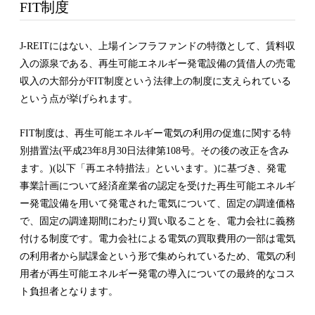
FIT制度
J-REITにはない、上場インフラファンドの特徴として、賃料収
入の源泉である、再生可能エネルギー発電設備の賃借人の売電
収入の大部分がFIT制度という法律上の制度に支えられている
という点が挙げられます。
FIT制度は、再生可能エネルギー電気の利用の促進に関する特
別措置法(平成23年8月30日法律第108号。その後の改正を含み
ます。)(以下「再エネ特措法」といいます。)に基づき、発電
事業計画について経済産業省の認定を受けた再生可能エネルギ
ー発電設備を用いて発電された電気について、固定の調達価格
で、固定の調達期間にわたり買い取ることを、電力会社に義務
付ける制度です。電力会社による電気の買取費用の一部は電気
の利用者から賦課金という形で集められているため、電気の利
用者が再生可能エネルギー発電の導入についての最終的なコス
ト負担者となります。