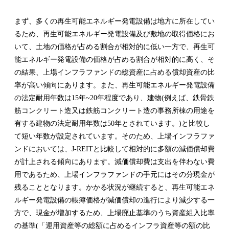
まず、多くの再生可能エネルギー発電設備は地方に所在してい
るため、再生可能エネルギー発電設備及び敷地の取得価格にお
いて、土地の価格が占める割合が相対的に低い一方で、再生可
能エネルギー発電設備の価格が占める割合が相対的に高く、そ
の結果、上場インフラファンドの総資産に占める償却資産の比
率が高い傾向にあります。また、再生可能エネルギー発電設備
の法定耐用年数は15年~20年程度であり、建物(例えば、鉄骨鉄
筋コンクリート造又は鉄筋コンクリート造の事務所棟の用途を
有する建物の法定耐用年数は50年とされています。)と比較し
て短い年数が設定されています。そのため、上場インフラファ
ンドにおいては、J-REITと比較して相対的に多額の減価償却費
が計上される傾向にあります。減価償却費は支出を伴わない費
用であるため、上場インフラファンドの手元にはその分現金が
残ることとなります。かかる状況が継続すると、再生可能エネ
ルギー発電設備の帳簿価格が減価償却の進行により減少する一
方で、現金が増加するため、上場廃止基準のうち資産組入比率
の基準(「運用資産等の総額に占めるインフラ資産等の額の比