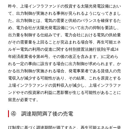
昨今、上場インフラファンドの投資する太陽光発電設備におい
て、出力制御が実施される事例が見られるようになってきまし
た。出力制御とは、電気の需要と供給のバランスを確保するた
め、電力会社が太陽光発電設備について出力の抑制を要請し、
出力量を制御する仕組みです。電力会社における電気の供給量
がその需要量を上回ることが見込まれる場合等、再生可能エネ
ルギー電気の利用の促進に関する特別措置法施行規則(平成24
年経済産業省令第46号。その後の改正を含みます。)に定めら
れる一定の事由に該当する場合に出力制御が求められます。か
かる出力制御が実施される場合、発電事業者である賃借人の売
電収入が減少する可能性があり、その結果、これを原資とする
上場インフラファンドの賃料収入が減少し、上場インフラファ
ンドやその投資家の利益に悪影響が生じる可能性があることに
留意が必要です。
④ 調達期間満了後の売電
IT制度に基づく調達期間が満了すると、再生可能エネルギー発