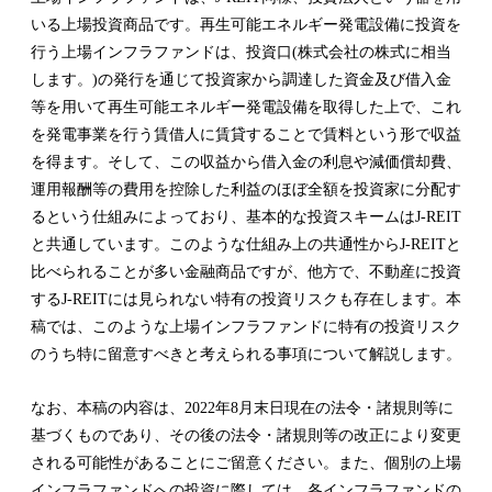
いる上場投資商品です。再生可能エネルギー発電設備に投資を
行う上場インフラファンドは、投資口(株式会社の株式に相当
します。)の発行を通じて投資家から調達した資金及び借入金
等を用いて再生可能エネルギー発電設備を取得した上で、これ
を発電事業を行う賃借人に賃貸することで賃料という形で収益
を得ます。そして、この収益から借入金の利息や減価償却費、
運用報酬等の費用を控除した利益のほぼ全額を投資家に分配す
るという仕組みによっており、基本的な投資スキームはJ-REIT
と共通しています。このような仕組み上の共通性からJ-REITと
比べられることが多い金融商品ですが、他方で、不動産に投資
するJ-REITには見られない特有の投資リスクも存在します。本
稿では、このような上場インフラファンドに特有の投資リスク
のうち特に留意すべきと考えられる事項について解説します。
なお、本稿の内容は、2022年8月末日現在の法令・諸規則等に
基づくものであり、その後の法令・諸規則等の改正により変更
される可能性があることにご留意ください。また、個別の上場
インフラファンドへの投資に際しては、各インフラファンドの