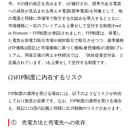
号。その後の改正を含みます。)が施行され、競争力ある電源
への成長が見込まれる再エネ電源(競争電源)を対象として、他
の電源と同様に市場等で取引する仕組みを導入するとともに、
市場価格に一定のプレミアムを上乗せして交付する制度(Feed
in Premium = FIP制度)が創設されました。FIP制度は、発電し
た電気を卸電力取引市場や相対取引で取引させつつ、基準価格
(FIP価格)(固定)と市場価格に基づく価格(参照価格)の差額(プレ
ミアム。同改正後の再エネ特措法では、「供給促進交付金」と
定義されています。)を上乗せして交付する制度です。
(2)FIP制度に内在するリスク
FIP制度の適用を受ける場合には、以下のようなリスクが内在
しており留意が必要です。なお、FIP制度の適用を受ける場合
も、前記3.(2)③の記載と同様に出力制御のリスクがあります。
① 売電方法と売電先への依存