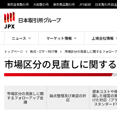
東京証券取引所
大阪取引所
東京商品取引所
JPX総研
日本取引所自
ニュース
マーケット情報
上場会社情報
トップページ
株式・ETF・REIT等
市場区分の見直しに関するフォロー
市場区分の見直しに関する
資本コストや
市場区分の見直しに関
論点整理及び東証の対
識した経営の
するフォローアップ会
応
けた対応（プ
議
スタンダード