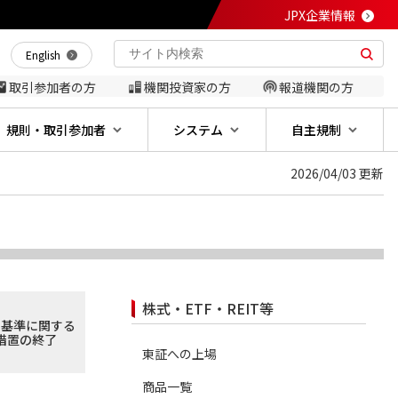
JPX企業情報
English
取引参加者の方
機関投資家の方
報道機関の方
規則・取引参加者
システム
自主規制
2026/04/03 更新
株式・ETF・REIT等
持基準に関する
措置の終了
東証への上場
商品一覧