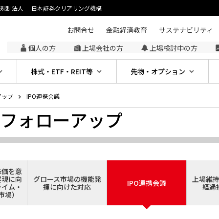
主規制法人
日本証券クリアリング機構
お問合せ
金融経済教育
サステナビリティ
個人の方
上場会社の方
上場検討中の方
株式・ETF・REIT等
先物・オプション
アップ
IPO連携会議
フォローアップ
株価を意
実現に向
グロース市場の機能発
上場維
IPO連携会議
ライム・
揮に向けた対応
経過
市場）