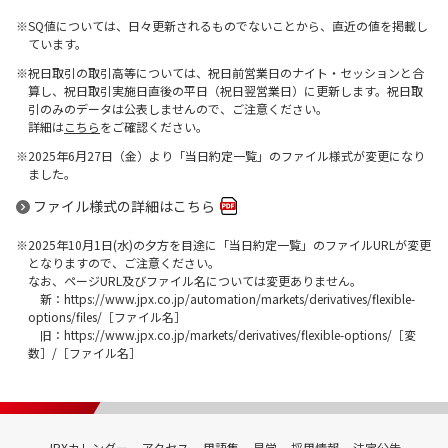
SQ値については、日々更新されるものでないことから、直近の値を掲載し
ています。
祝日取引の取引高等については、祝日前営業日のナイト・セッションと合
算し、祝日取引実施日直後の平日（祝日翌営業日）に更新します。祝日取
引のみのデータは公表しませんので、ご注意ください。
詳細は
こちら
をご確認ください。
2025年6月27日（金）より「当日約定一覧」のファイル様式が変更になり
ました。
ファイル様式の詳細はこちら
2025年10月1日(水)の夕方を目途に「当日約定一覧」のファイルURLが変更
となりますので、ご注意ください。
なお、ページURL及びファイル名については変更ありません。
新：https://www.jpx.co.jp/automation/markets/derivatives/flexible-
options/files/［ファイル名］
旧：https://www.jpx.co.jp/markets/derivatives/flexible-options/［変
数］/［ファイル名］
JPXカレンダー
アクセス
用語集
見学
採用情報
法定公告