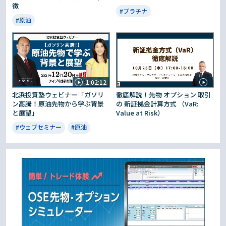
徴
#プラチナ
#原油
1:02:12
北浜投資塾ウェビナー「ガソリ
徹底解説！先物 オプション 取引
ン高騰！原油先物から学ぶ背景
の 新証拠金計算方式 （VaR:
と展望」
Value at Risk）
#ウェブセミナー
#原油